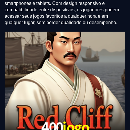
smartphones e tablets. Com design responsivo e
compatibilidade entre dispositivos, os jogadores podem
acessar seus jogos favoritos a qualquer hora e em
qualquer lugar, sem perder qualidade ou desempenho.