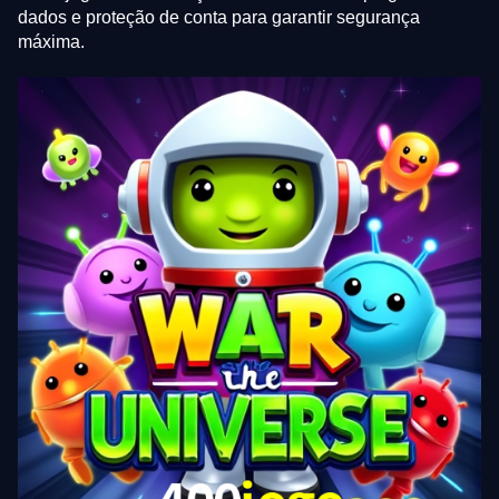
dados e proteção de conta para garantir segurança
máxima.