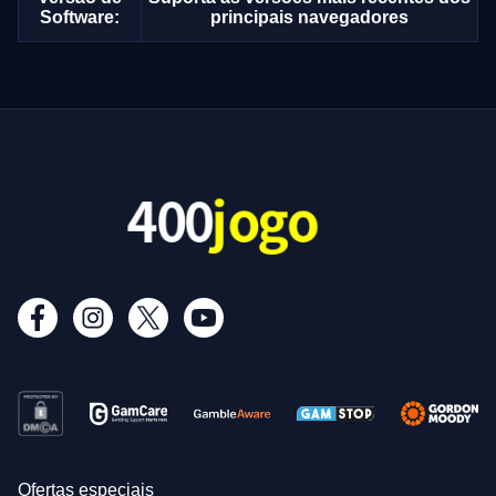
Software:
principais navegadores
Ofertas especiais