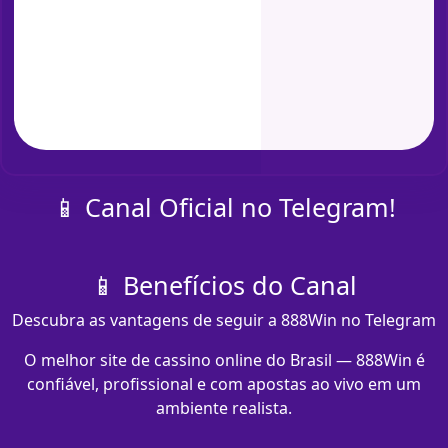
📱 Canal Oficial no Telegram!
📱 Benefícios do Canal
Descubra as vantagens de seguir a 888Win no Telegram
O melhor site de cassino online do Brasil — 888Win é
confiável, profissional e com apostas ao vivo em um
ambiente realista.