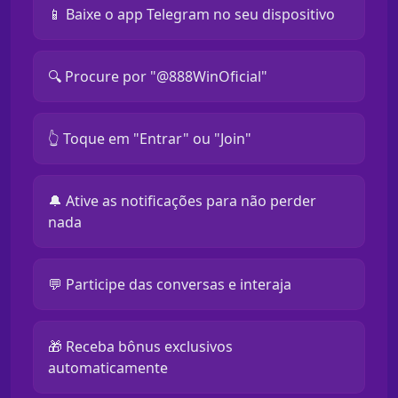
📱 Baixe o app Telegram no seu dispositivo
🔍 Procure por "@888WinOficial"
👆 Toque em "Entrar" ou "Join"
🔔 Ative as notificações para não perder
nada
💬 Participe das conversas e interaja
🎁 Receba bônus exclusivos
automaticamente