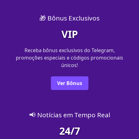
🎁 Bônus Exclusivos
VIP
Receba bônus exclusivos do Telegram,
promoções especiais e códigos promocionais
únicos!
Ver Bônus
📢 Notícias em Tempo Real
24/7