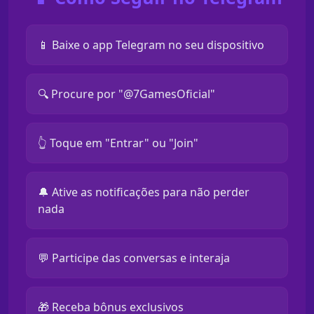
📱 Baixe o app Telegram no seu dispositivo
🔍 Procure por "@7GamesOficial"
👆 Toque em "Entrar" ou "Join"
🔔 Ative as notificações para não perder
nada
💬 Participe das conversas e interaja
🎁 Receba bônus exclusivos