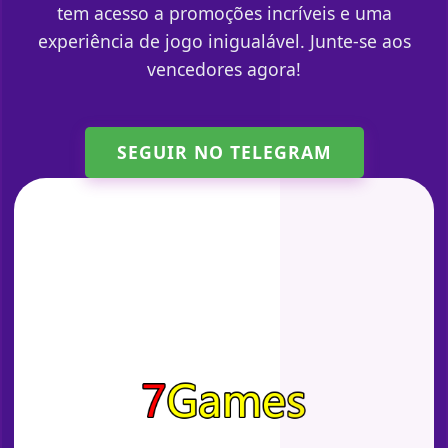
tem acesso a promoções incríveis e uma
experiência de jogo inigualável. Junte-se aos
vencedores agora!
SEGUIR NO TELEGRAM