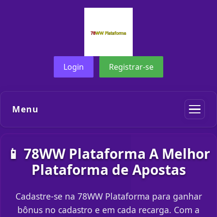
Login
Registrar-se
Menu
📱 78WW Plataforma A Melhor
Plataforma de Apostas
Cadastre-se na 78WW Plataforma para ganhar
bônus no cadastro e em cada recarga. Com a