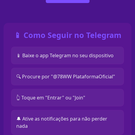
📱 Como Seguir no Telegram
📱 Baixe o app Telegram no seu dispositivo
🔍 Procure por "@78WW PlataformaOficial"
👆 Toque em "Entrar" ou "Join"
🔔 Ative as notificações para não perder
nada