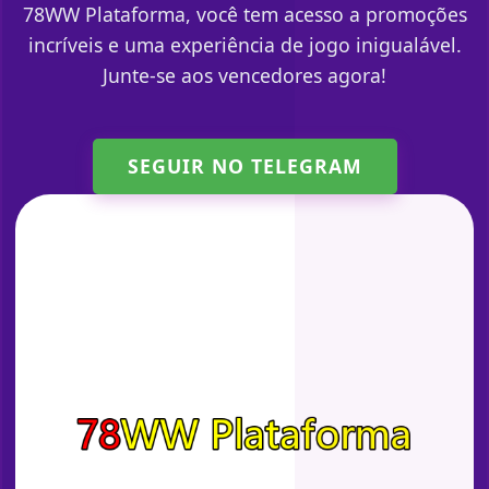
78WW Plataforma, você tem acesso a promoções
incríveis e uma experiência de jogo inigualável.
Junte-se aos vencedores agora!
SEGUIR NO TELEGRAM