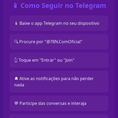
📱 Como Seguir no Telegram
📱 Baixe o app Telegram no seu dispositivo
🔍 Procure por "@78N.ComOficial"
👆 Toque em "Entrar" ou "Join"
🔔 Ative as notificações para não perder
nada
💬 Participe das conversas e interaja