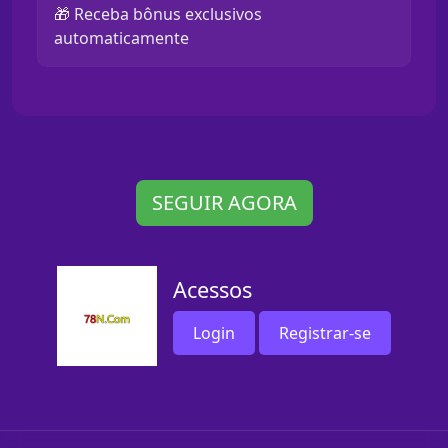
🎁 Receba bônus exclusivos
automaticamente
SEGUIR AGORA
Acessos
Login
Registrar-se