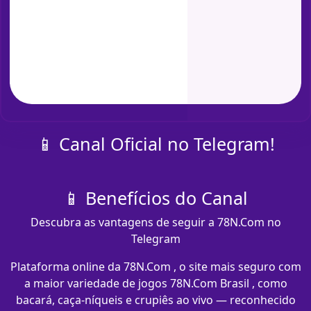
📱 Canal Oficial no Telegram!
📱 Benefícios do Canal
Descubra as vantagens de seguir a 78N.Com no
Telegram
Plataforma online da 78N.Com , o site mais seguro com
a maior variedade de jogos 78N.Com Brasil , como
bacará, caça-níqueis e crupiês ao vivo — reconhecido