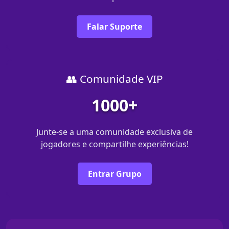
Falar Suporte
👥 Comunidade VIP
1000+
Junte-se a uma comunidade exclusiva de
jogadores e compartilhe experiências!
Entrar Grupo