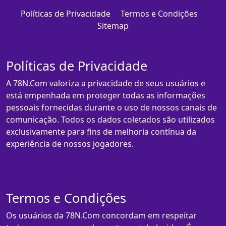
Políticas de Privacidade
Termos e Condições
Sitemap
Políticas de Privacidade
A 78N.Com valoriza a privacidade de seus usuários e
está empenhada em proteger todas as informações
pessoais fornecidas durante o uso de nossos canais de
comunicação. Todos os dados coletados são utilizados
exclusivamente para fins de melhoria contínua da
experiência de nossos jogadores.
Termos e Condições
Os usuários da 78N.Com concordam em respeitar