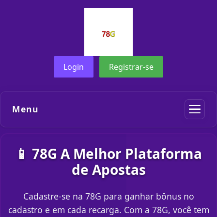
Login
Registrar-se
Menu
📱 78G A Melhor Plataforma
de Apostas
Cadastre-se na 78G para ganhar bônus no
cadastro e em cada recarga. Com a 78G, você tem