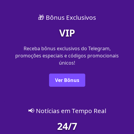
🎁 Bônus Exclusivos
VIP
Receba bônus exclusivos do Telegram,
promoções especiais e códigos promocionais
únicos!
Ver Bônus
📢 Notícias em Tempo Real
24/7