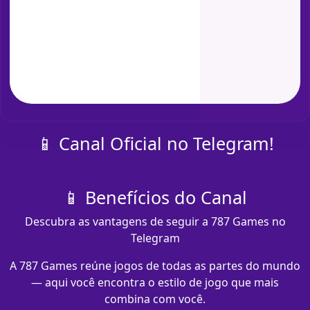
📱 Canal Oficial no Telegram!
📱 Benefícios do Canal
Descubra as vantagens de seguir a 787 Games no
Telegram
A 787 Games reúne jogos de todas as partes do mundo
— aqui você encontra o estilo de jogo que mais
combina com você.