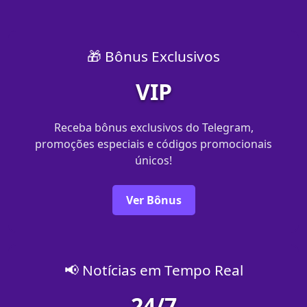
🎁 Bônus Exclusivos
VIP
Receba bônus exclusivos do Telegram,
promoções especiais e códigos promocionais
únicos!
Ver Bônus
📢 Notícias em Tempo Real
24/7