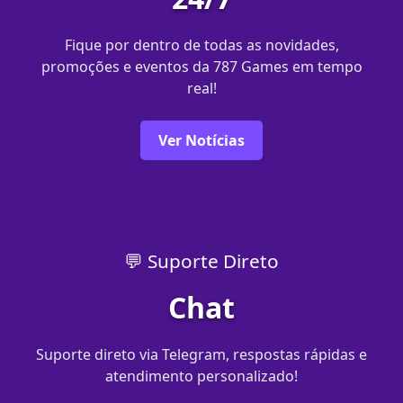
Fique por dentro de todas as novidades,
promoções e eventos da 787 Games em tempo
real!
Ver Notícias
💬 Suporte Direto
Chat
Suporte direto via Telegram, respostas rápidas e
atendimento personalizado!