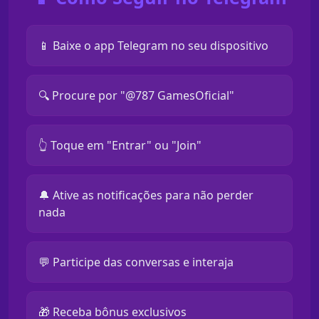
📱 Baixe o app Telegram no seu dispositivo
🔍 Procure por "@787 GamesOficial"
👆 Toque em "Entrar" ou "Join"
🔔 Ative as notificações para não perder
nada
💬 Participe das conversas e interaja
🎁 Receba bônus exclusivos