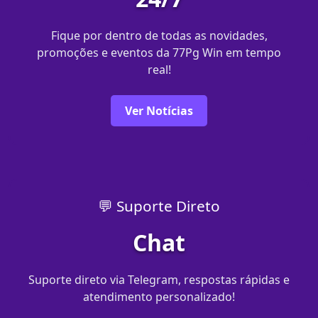
Fique por dentro de todas as novidades,
promoções e eventos da 77Pg Win em tempo
real!
Ver Notícias
💬 Suporte Direto
Chat
Suporte direto via Telegram, respostas rápidas e
atendimento personalizado!