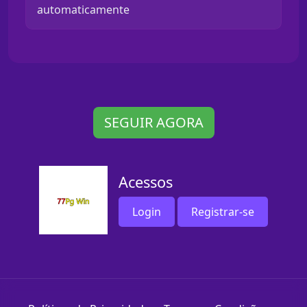
automaticamente
SEGUIR AGORA
Acessos
Login
Registrar-se