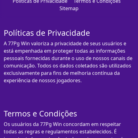
Políticas de Privacidade
Termos e Condições
Sitemap
Políticas de Privacidade
A 77Pg Win valoriza a privacidade de seus usuários e
está empenhada em proteger todas as informações
pessoais fornecidas durante o uso de nossos canais de
comunicação. Todos os dados coletados são utilizados
exclusivamente para fins de melhoria contínua da
experiência de nossos jogadores.
Termos e Condições
Os usuários da 77Pg Win concordam em respeitar
todas as regras e regulamentos estabelecidos. É