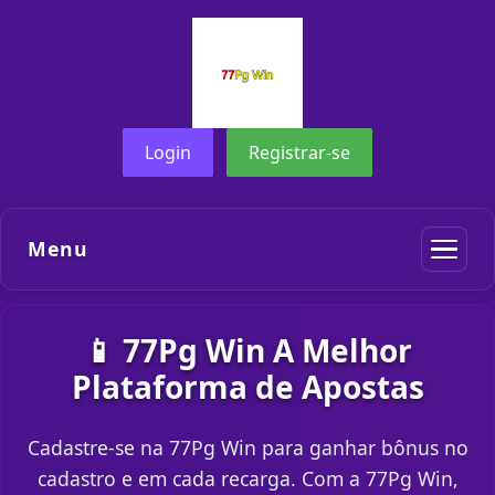
Login
Registrar-se
Menu
📱 77Pg Win A Melhor
Plataforma de Apostas
Cadastre-se na 77Pg Win para ganhar bônus no
cadastro e em cada recarga. Com a 77Pg Win,