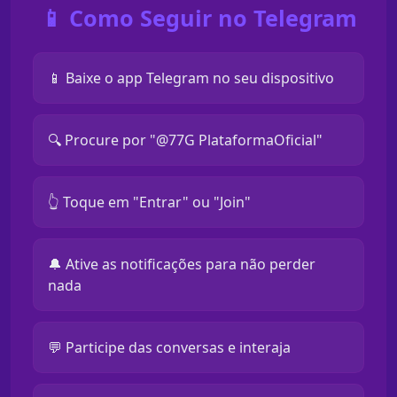
📱 Como Seguir no Telegram
📱 Baixe o app Telegram no seu dispositivo
🔍 Procure por "@77G PlataformaOficial"
👆 Toque em "Entrar" ou "Join"
🔔 Ative as notificações para não perder
nada
💬 Participe das conversas e interaja