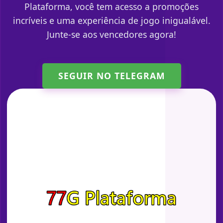
Plataforma, você tem acesso a promoções
incríveis e uma experiência de jogo inigualável.
Junte-se aos vencedores agora!
SEGUIR NO TELEGRAM