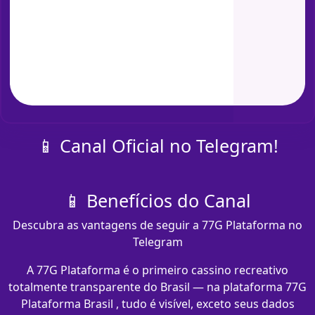
📱 Canal Oficial no Telegram!
📱 Benefícios do Canal
Descubra as vantagens de seguir a 77G Plataforma no
Telegram
A 77G Plataforma é o primeiro cassino recreativo
totalmente transparente do Brasil — na plataforma 77G
Plataforma Brasil , tudo é visível, exceto seus dados