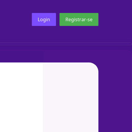
Login
Registrar-se