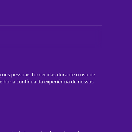
ções pessoais fornecidas durante o uso de
elhoria contínua da experiência de nossos