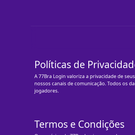
Políticas de Privacida
A 77Bra Login valoriza a privacidade de se
nossos canais de comunicação. Todos os dad
jogadores.
Termos e Condições