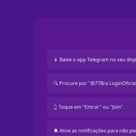
📱 Baixe o app Telegram no seu disp
🔍 Procure por "@77Bra LoginOficia
👆 Toque em "Entrar" ou "Join"
🔔 Ative as notificações para não p