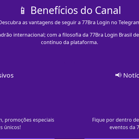
📱 Benefícios do Canal
Descubra as vantagens de seguir a 77Bra Login no Telegra
rão internacional; com a filosofia da 77Bra Login Brasil d
contínuo da plataforma.
sivos
📢 Notí
m, promoções especiais
Fique por dentro d
s únicos!
eventos da 