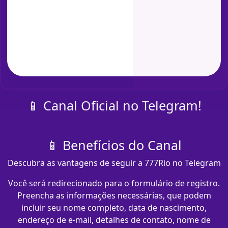
📱 Canal Oficial no Telegram!
📱 Benefícios do Canal
Descubra as vantagens de seguir a 777Rio no Telegram
Você será redirecionado para o formulário de registro.
Preencha as informações necessárias, que podem
incluir seu nome completo, data de nascimento,
endereço de e-mail, detalhes de contato, nome de