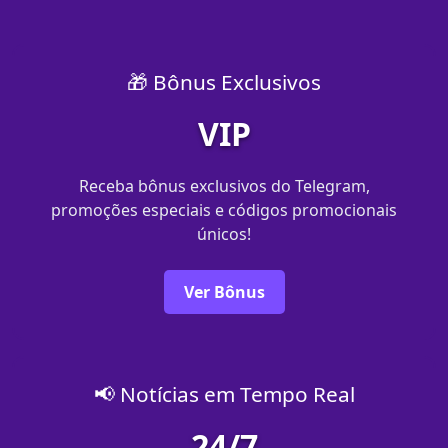
🎁 Bônus Exclusivos
VIP
Receba bônus exclusivos do Telegram,
promoções especiais e códigos promocionais
únicos!
Ver Bônus
📢 Notícias em Tempo Real
24/7