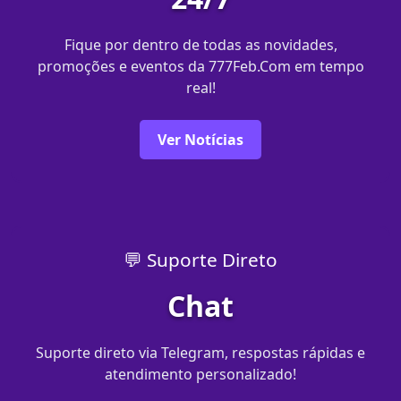
Fique por dentro de todas as novidades,
promoções e eventos da 777Feb.Com em tempo
real!
Ver Notícias
💬 Suporte Direto
Chat
Suporte direto via Telegram, respostas rápidas e
atendimento personalizado!