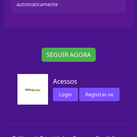
automaticamente
SEGUIR AGORA
Acessos
Login
Registrar-se