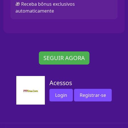
🎁 Receba bônus exclusivos
automaticamente
SEGUIR AGORA
Acessos
Login
Registrar-se