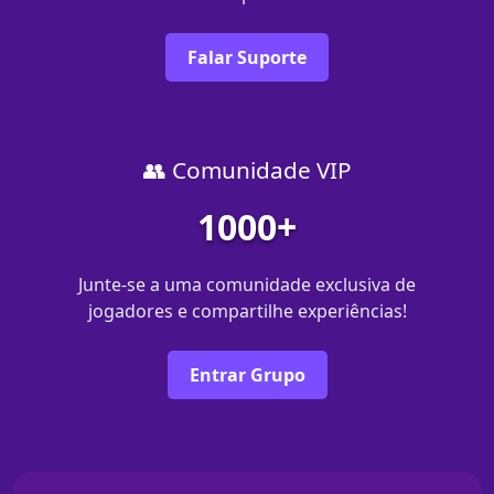
Falar Suporte
👥 Comunidade VIP
1000+
Junte-se a uma comunidade exclusiva de
jogadores e compartilhe experiências!
Entrar Grupo