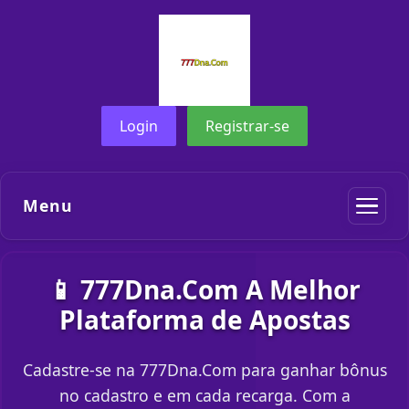
Login
Registrar-se
Menu
📱 777Dna.Com A Melhor
Plataforma de Apostas
Cadastre-se na 777Dna.Com para ganhar bônus
no cadastro e em cada recarga. Com a