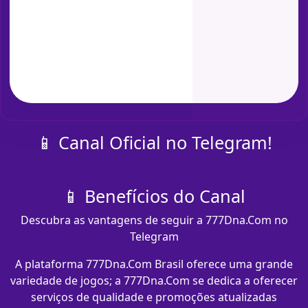
📱 Canal Oficial no Telegram!
📱 Benefícios do Canal
Descubra as vantagens de seguir a 777Dna.Com no
Telegram
A plataforma 777Dna.Com Brasil oferece uma grande
variedade de jogos; a 777Dna.Com se dedica a oferecer
serviços de qualidade e promoções atualizadas