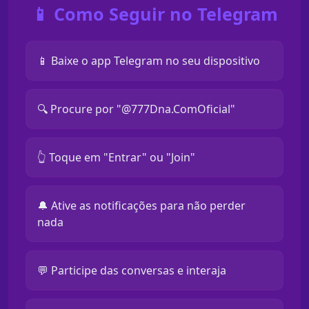
📱 Como Seguir no Telegram
📱 Baixe o app Telegram no seu dispositivo
🔍 Procure por "@777Dna.ComOficial"
👆 Toque em "Entrar" ou "Join"
🔔 Ative as notificações para não perder
nada
💬 Participe das conversas e interaja