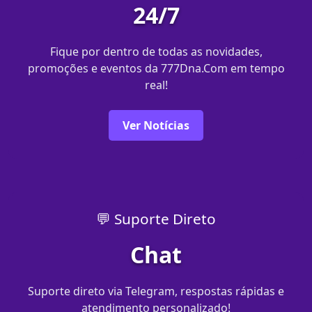
24/7
Fique por dentro de todas as novidades,
promoções e eventos da 777Dna.Com em tempo
real!
Ver Notícias
💬 Suporte Direto
Chat
Suporte direto via Telegram, respostas rápidas e
atendimento personalizado!