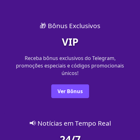
🎁 Bônus Exclusivos
VIP
Receba bônus exclusivos do Telegram,
promoções especiais e códigos promocionais
únicos!
Ver Bônus
📢 Notícias em Tempo Real
24/7