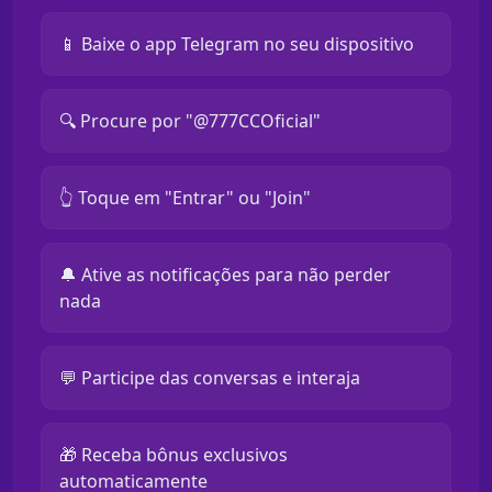
📱 Baixe o app Telegram no seu dispositivo
🔍 Procure por "@777CCOficial"
👆 Toque em "Entrar" ou "Join"
🔔 Ative as notificações para não perder
nada
💬 Participe das conversas e interaja
🎁 Receba bônus exclusivos
automaticamente