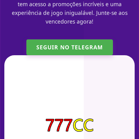
tem acesso a promoções incríveis e uma
experiência de jogo inigualável. Junte-se aos
vencedores agora!
SEGUIR NO TELEGRAM