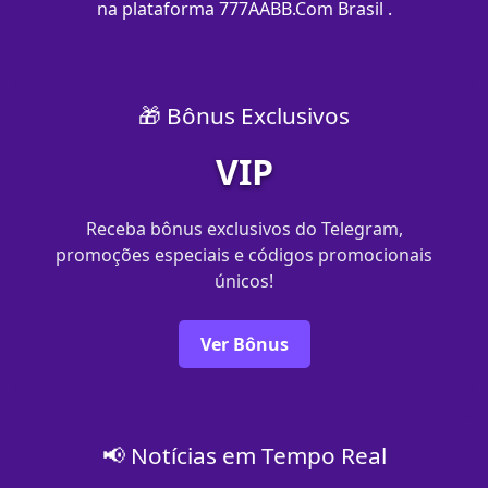
na plataforma 777AABB.Com Brasil .
🎁 Bônus Exclusivos
VIP
Receba bônus exclusivos do Telegram,
promoções especiais e códigos promocionais
únicos!
Ver Bônus
📢 Notícias em Tempo Real