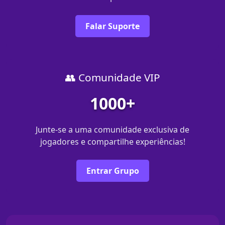
Falar Suporte
👥 Comunidade VIP
1000+
Junte-se a uma comunidade exclusiva de
jogadores e compartilhe experiências!
Entrar Grupo