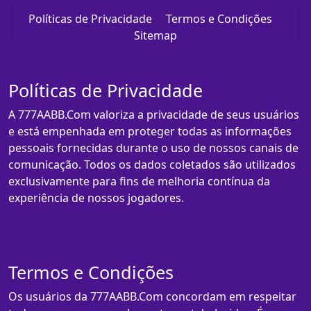
Políticas de Privacidade
Termos e Condições
Sitemap
Políticas de Privacidade
A 777AABB.Com valoriza a privacidade de seus usuários
e está empenhada em proteger todas as informações
pessoais fornecidas durante o uso de nossos canais de
comunicação. Todos os dados coletados são utilizados
exclusivamente para fins de melhoria contínua da
experiência de nossos jogadores.
Termos e Condições
Os usuários da 777AABB.Com concordam em respeitar