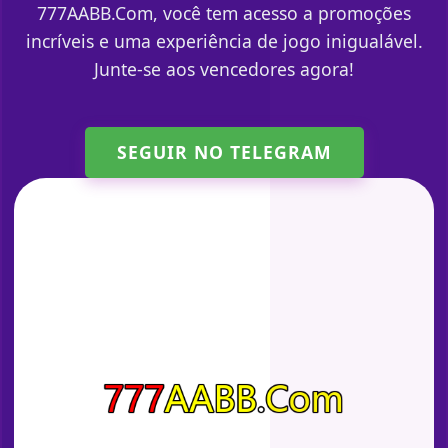
777AABB.Com, você tem acesso a promoções
incríveis e uma experiência de jogo inigualável.
Junte-se aos vencedores agora!
SEGUIR NO TELEGRAM