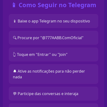
📱 Como Seguir no Telegram
📱 Baixe o app Telegram no seu dispositivo
🔍 Procure por "@777AABB.ComOficial"
👆 Toque em "Entrar" ou "Join"
🔔 Ative as notificações para não perder
nada
💬 Participe das conversas e interaja