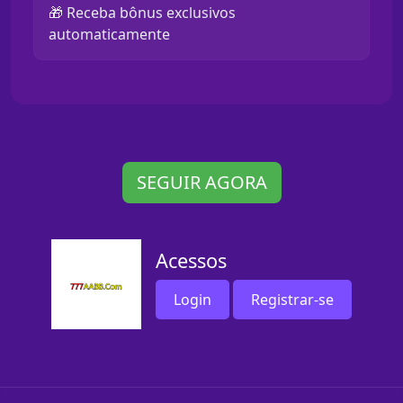
🎁 Receba bônus exclusivos
automaticamente
SEGUIR AGORA
Acessos
Login
Registrar-se