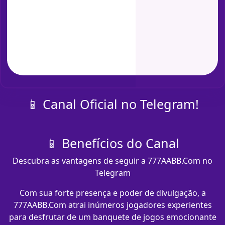
📱 Canal Oficial no Telegram!
📱 Benefícios do Canal
Descubra as vantagens de seguir a 777AABB.Com no
Telegram
Com sua forte presença e poder de divulgação, a
777AABB.Com atrai inúmeros jogadores experientes
para desfrutar de um banquete de jogos emocionante