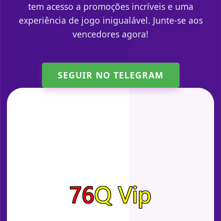
tem acesso a promoções incríveis e uma
experiência de jogo inigualável. Junte-se aos
vencedores agora!
SEGUIR NO TELEGRAM