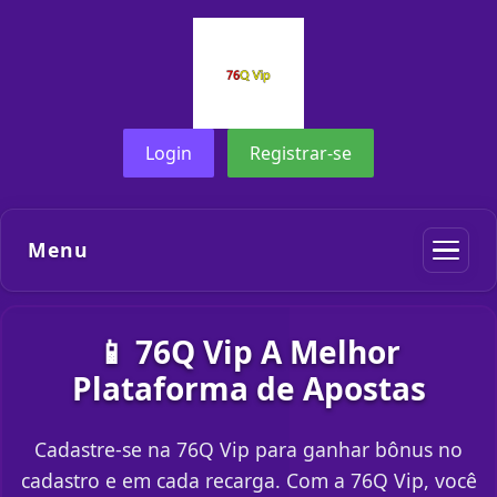
Login
Registrar-se
Menu
📱 76Q Vip A Melhor
Plataforma de Apostas
Cadastre-se na 76Q Vip para ganhar bônus no
cadastro e em cada recarga. Com a 76Q Vip, você