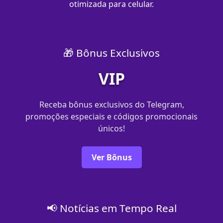
otimizada para celular.
🎁 Bônus Exclusivos
VIP
Receba bônus exclusivos do Telegram,
promoções especiais e códigos promocionais
únicos!
Ver Bônus
📢 Notícias em Tempo Real