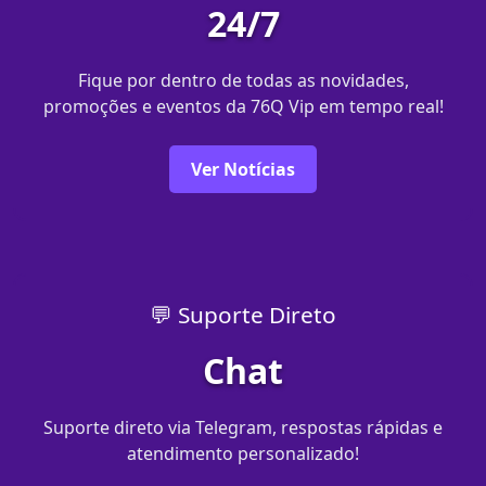
24/7
Fique por dentro de todas as novidades,
promoções e eventos da 76Q Vip em tempo real!
Ver Notícias
💬 Suporte Direto
Chat
Suporte direto via Telegram, respostas rápidas e
atendimento personalizado!