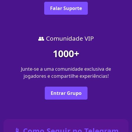
Falar Suporte
👥 Comunidade VIP
1000+
Junte-se a uma comunidade exclusiva de
jogadores e compartilhe experiências!
Entrar Grupo
📱 Como Seguir no Telegram