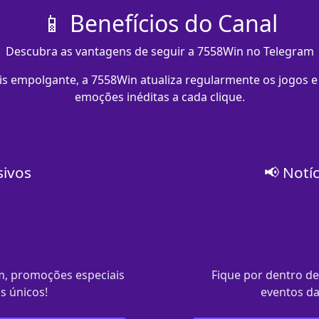
📱 Benefícios do Canal
Descubra as vantagens de seguir a 7558Win no Telegram
 empolgante, a 7558Win atualiza regularmente os jogos e 
emoções inéditas a cada clique.
sivos
📢 Notí
m, promoções especiais
Fique por dentro d
s únicos!
eventos da