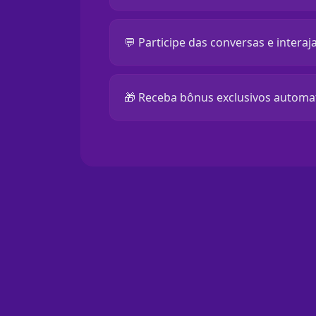
💬 Participe das conversas e interaj
🎁 Receba bônus exclusivos autom