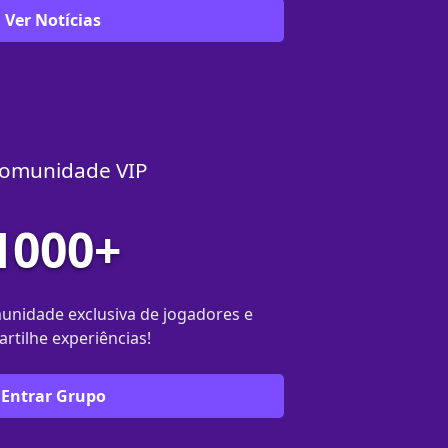
Ver Notícias
Comunidade VIP
1000+
unidade exclusiva de jogadores e
rtilhe experiências!
Entrar Grupo