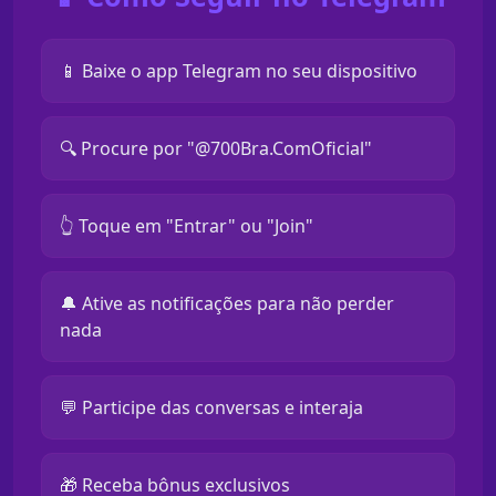
📱 Baixe o app Telegram no seu dispositivo
🔍 Procure por "@700Bra.ComOficial"
👆 Toque em "Entrar" ou "Join"
🔔 Ative as notificações para não perder
nada
💬 Participe das conversas e interaja
🎁 Receba bônus exclusivos