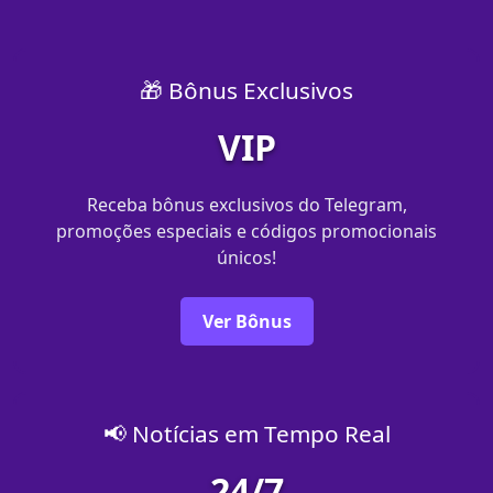
🎁 Bônus Exclusivos
VIP
Receba bônus exclusivos do Telegram,
promoções especiais e códigos promocionais
únicos!
Ver Bônus
📢 Notícias em Tempo Real
24/7