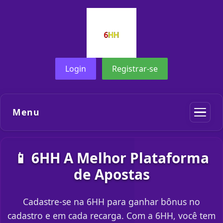
Login
Registrar-se
Menu
📱 6HH A Melhor Plataforma
de Apostas
Cadastre-se na 6HH para ganhar bônus no
cadastro e em cada recarga. Com a 6HH, você tem