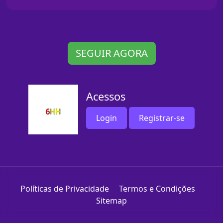
SEGUIR AGORA
Acessos
Login
Registrar-se
Políticas de Privacidade
Termos e Condições
Sitemap