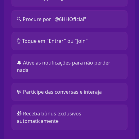
🔍 Procure por "@6HHOficial"
👆 Toque em "Entrar" ou "Join"
🔔 Ative as notificações para não perder
nada
💬 Participe das conversas e interaja
🎁 Receba bônus exclusivos
automaticamente