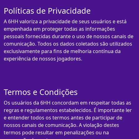
Políticas de Privacidade
A 6HH valoriza a privacidade de seus usuários e está
empenhada em proteger todas as informações
pessoais fornecidas durante o uso de nossos canais de
comunicação. Todos os dados coletados são utilizados
exclusivamente para fins de melhoria contínua da
experiência de nossos jogadores.
Termos e Condições
Os usuários da 6HH concordam em respeitar todas as
regras e regulamentos estabelecidos. É importante ler
e entender todos os termos antes de participar de
nossos canais de comunicação. A violação destes
termos pode resultar em penalizações ou na