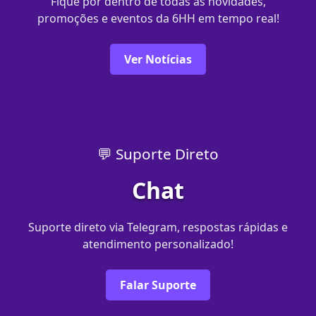
Fique por dentro de todas as novidades,
promoções e eventos da 6HH em tempo real!
Ver Notícias
💬 Suporte Direto
Chat
Suporte direto via Telegram, respostas rápidas e
atendimento personalizado!
Falar Suporte