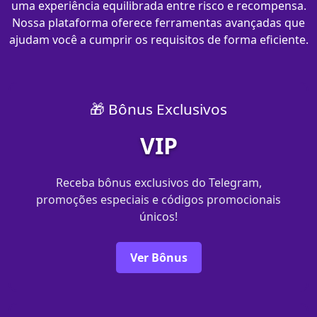
uma experiência equilibrada entre risco e recompensa.
Nossa plataforma oferece ferramentas avançadas que
ajudam você a cumprir os requisitos de forma eficiente.
🎁 Bônus Exclusivos
VIP
Receba bônus exclusivos do Telegram,
promoções especiais e códigos promocionais
únicos!
Ver Bônus