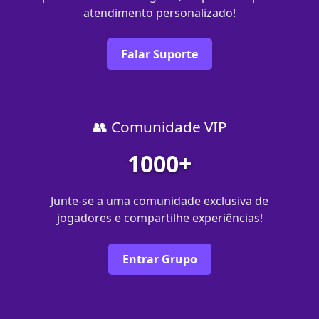
atendimento personalizado!
Falar Suporte
👥 Comunidade VIP
1000+
Junte-se a uma comunidade exclusiva de
jogadores e compartilhe experiências!
Entrar Grupo