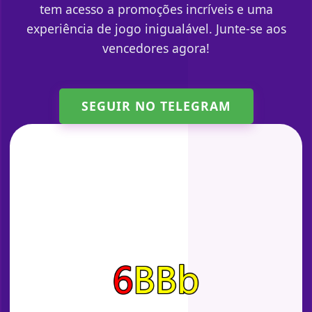
tem acesso a promoções incríveis e uma
experiência de jogo inigualável. Junte-se aos
vencedores agora!
SEGUIR NO TELEGRAM