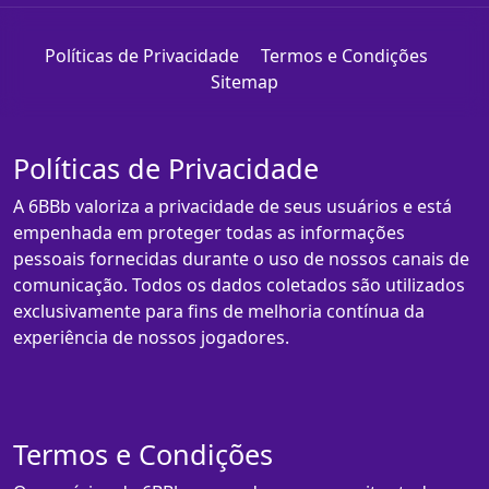
Políticas de Privacidade
Termos e Condições
Sitemap
Políticas de Privacidade
A 6BBb valoriza a privacidade de seus usuários e está
empenhada em proteger todas as informações
pessoais fornecidas durante o uso de nossos canais de
comunicação. Todos os dados coletados são utilizados
exclusivamente para fins de melhoria contínua da
experiência de nossos jogadores.
Termos e Condições