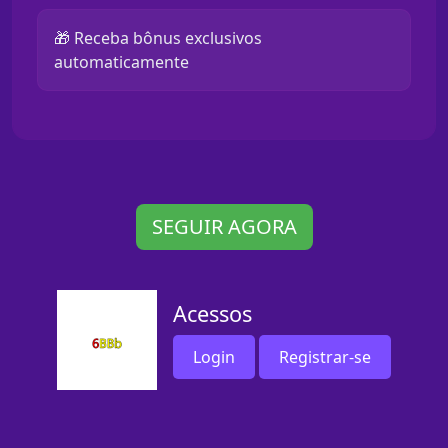
🎁 Receba bônus exclusivos
automaticamente
SEGUIR AGORA
Acessos
Login
Registrar-se