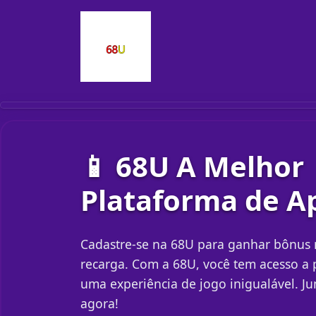
📱 68U A Melhor
Plataforma de A
Cadastre-se na 68U para ganhar bônus 
recarga. Com a 68U, você tem acesso a 
uma experiência de jogo inigualável. J
agora!