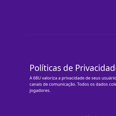
Políticas de Privacida
A 68U valoriza a privacidade de seus usuár
canais de comunicação. Todos os dados cole
jogadores.