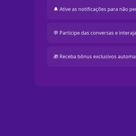
🔔 Ative as notificações para não p
💬 Participe das conversas e interaj
🎁 Receba bônus exclusivos autom