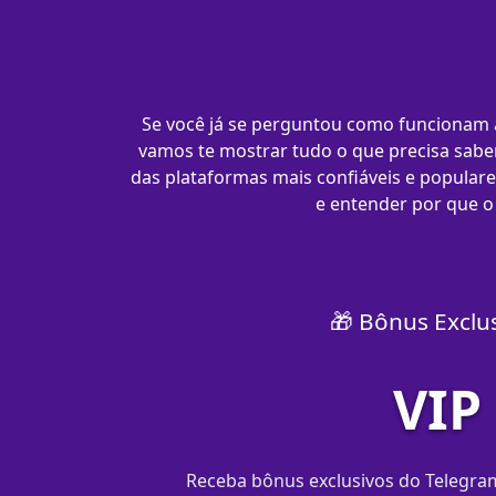
Se você já se perguntou como funcionam as
vamos te mostrar tudo o que precisa saber
das plataformas mais confiáveis e populare
e entender por que 
🎁 Bônus Exclu
VIP
Receba bônus exclusivos do Telegra