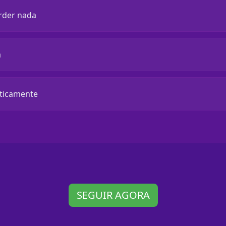
erder nada
a
aticamente
SEGUIR AGORA