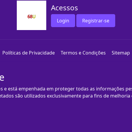
Acessos
Login
Registrar-se
Políticas de Privacidade
Termos e Condições
Sitemap
de
ios e está empenhada em proteger todas as informações pe
tados são utilizados exclusivamente para fins de melhoria