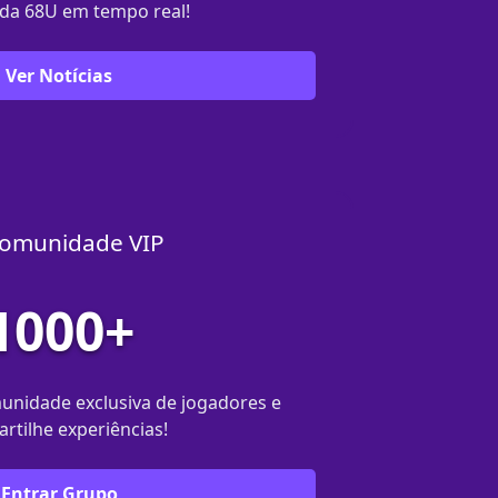
 da 68U em tempo real!
Ver Notícias
Comunidade VIP
1000+
unidade exclusiva de jogadores e
rtilhe experiências!
Entrar Grupo