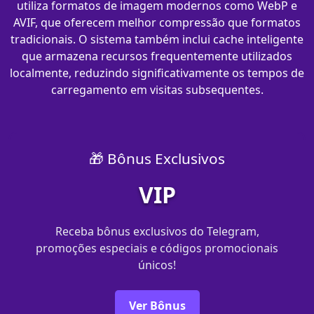
utiliza formatos de imagem modernos como WebP e
AVIF, que oferecem melhor compressão que formatos
tradicionais. O sistema também inclui cache inteligente
que armazena recursos frequentemente utilizados
localmente, reduzindo significativamente os tempos de
carregamento em visitas subsequentes.
🎁 Bônus Exclusivos
VIP
Receba bônus exclusivos do Telegram,
promoções especiais e códigos promocionais
únicos!
Ver Bônus