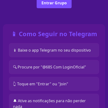
Entrar Grupo
📱 Como Seguir no Telegram
📱 Baixe o app Telegram no seu dispositivo
🔍 Procure por "@68S Com LoginOficial"
👆 Toque em "Entrar" ou "Join"
🔔 Ative as notificações para não perder
nada