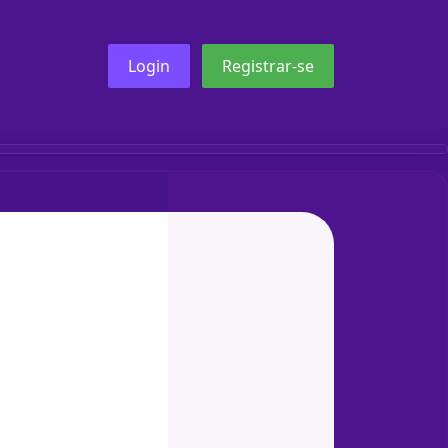
Login
Registrar-se