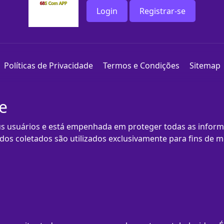
Login
Registrar-se
Políticas de Privacidade
Termos e Condições
Sitemap
de
eus usuários e está empenhada em proteger todas as inform
os coletados são utilizados exclusivamente para fins de m