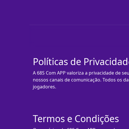
Políticas de Privacida
A 68S Com APP valoriza a privacidade de s
nossos canais de comunicação. Todos os dad
jogadores.
Termos e Condições