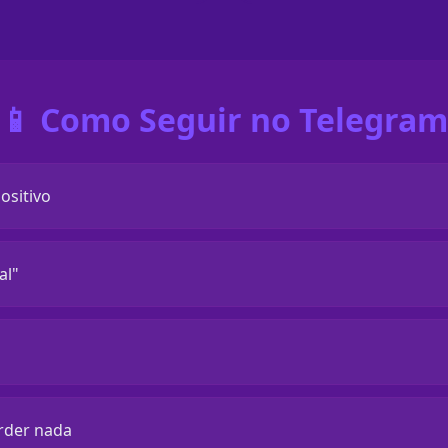
📱 Como Seguir no Telegram
ositivo
al"
erder nada