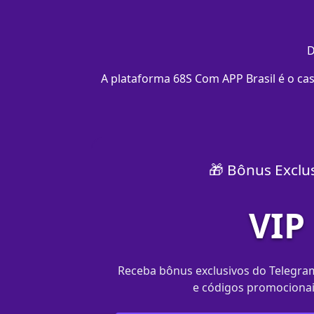
D
A plataforma 68S Com APP Brasil é o ca
🎁 Bônus Exclu
VIP
Receba bônus exclusivos do Telegra
e códigos promocionai