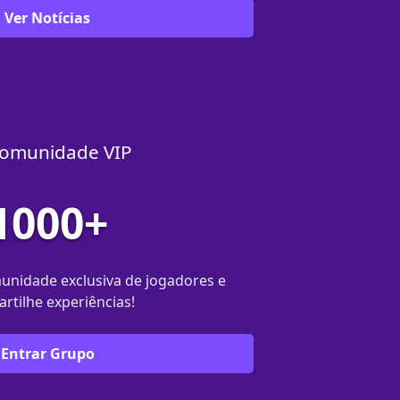
Ver Notícias
Comunidade VIP
1000+
unidade exclusiva de jogadores e
rtilhe experiências!
Entrar Grupo