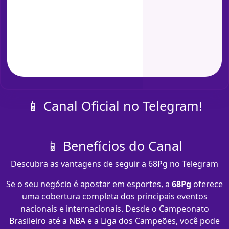
📱 Canal Oficial no Telegram!
📱 Benefícios do Canal
Descubra as vantagens de seguir a 68Pg no Telegram
Se o seu negócio é apostar em esportes, a
68Pg
oferece
uma cobertura completa dos principais eventos
nacionais e internacionais. Desde o Campeonato
Brasileiro até a NBA e a Liga dos Campeões, você pode