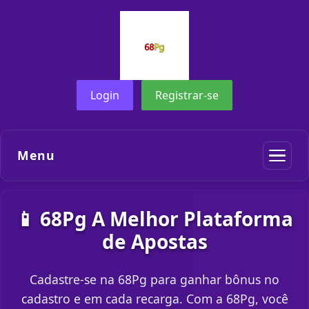
Login
Registrar-se
Menu
📱 68Pg A Melhor Plataforma
de Apostas
Cadastre-se na 68Pg para ganhar bônus no
cadastro e em cada recarga. Com a 68Pg, você