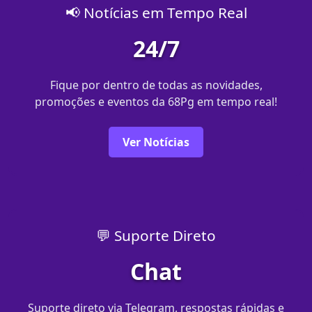
📢 Notícias em Tempo Real
24/7
Fique por dentro de todas as novidades,
promoções e eventos da 68Pg em tempo real!
Ver Notícias
💬 Suporte Direto
Chat
Suporte direto via Telegram, respostas rápidas e