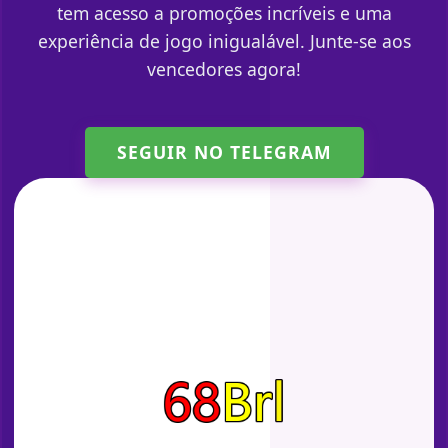
tem acesso a promoções incríveis e uma
experiência de jogo inigualável. Junte-se aos
vencedores agora!
SEGUIR NO TELEGRAM