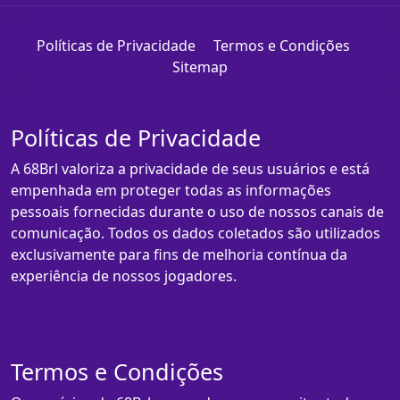
Políticas de Privacidade
Termos e Condições
Sitemap
Políticas de Privacidade
A 68Brl valoriza a privacidade de seus usuários e está
empenhada em proteger todas as informações
pessoais fornecidas durante o uso de nossos canais de
comunicação. Todos os dados coletados são utilizados
exclusivamente para fins de melhoria contínua da
experiência de nossos jogadores.
Termos e Condições