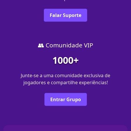
Falar Suporte
👥 Comunidade VIP
1000+
Junte-se a uma comunidade exclusiva de
jogadores e compartilhe experiências!
Entrar Grupo