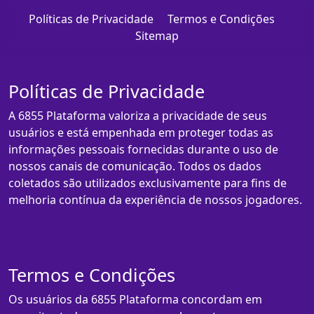
Políticas de Privacidade
Termos e Condições
Sitemap
Políticas de Privacidade
A 6855 Plataforma valoriza a privacidade de seus
usuários e está empenhada em proteger todas as
informações pessoais fornecidas durante o uso de
nossos canais de comunicação. Todos os dados
coletados são utilizados exclusivamente para fins de
melhoria contínua da experiência de nossos jogadores.
Termos e Condições
Os usuários da 6855 Plataforma concordam em