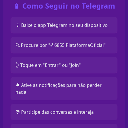
📱 Como Seguir no Telegram
📱 Baixe o app Telegram no seu dispositivo
🔍 Procure por "@6855 PlataformaOficial"
👆 Toque em "Entrar" ou "Join"
🔔 Ative as notificações para não perder
nada
💬 Participe das conversas e interaja