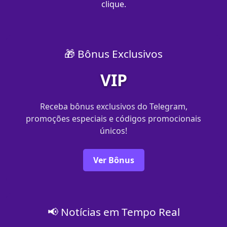
clique.
🎁 Bônus Exclusivos
VIP
Receba bônus exclusivos do Telegram,
promoções especiais e códigos promocionais
únicos!
Ver Bônus
📢 Notícias em Tempo Real