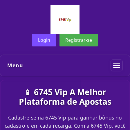
Login
Registrar-se
Menu
📱 6745 Vip A Melhor
Plataforma de Apostas
Cadastre-se na 6745 Vip para ganhar bônus no
cadastro e em cada recarga. Com a 6745 Vip, você