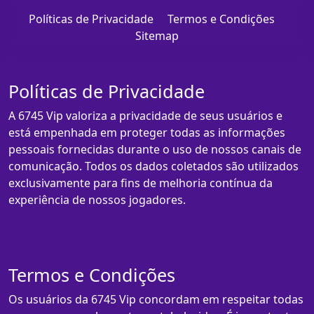
Políticas de Privacidade
Termos e Condições
Sitemap
Políticas de Privacidade
A 6745 Vip valoriza a privacidade de seus usuários e
está empenhada em proteger todas as informações
pessoais fornecidas durante o uso de nossos canais de
comunicação. Todos os dados coletados são utilizados
exclusivamente para fins de melhoria contínua da
experiência de nossos jogadores.
Termos e Condições
Os usuários da 6745 Vip concordam em respeitar todas