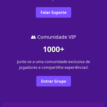
Falar Suporte
👥 Comunidade VIP
1000+
Junte-se a uma comunidade exclusiva de
jogadores e compartilhe experiências!
Entrar Grupo