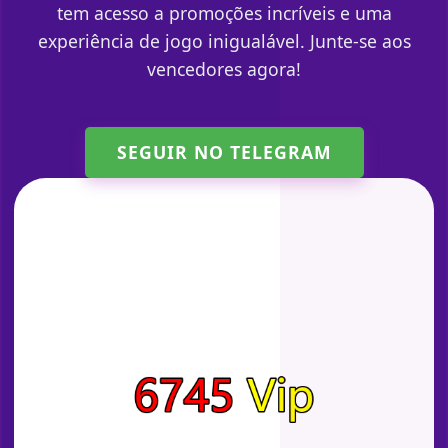
tem acesso a promoções incríveis e uma
experiência de jogo inigualável. Junte-se aos
vencedores agora!
SEGUIR NO TELEGRAM