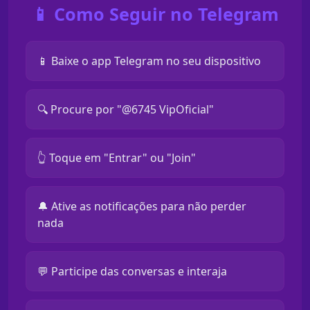
📱 Como Seguir no Telegram
📱 Baixe o app Telegram no seu dispositivo
🔍 Procure por "@6745 VipOficial"
👆 Toque em "Entrar" ou "Join"
🔔 Ative as notificações para não perder
nada
💬 Participe das conversas e interaja