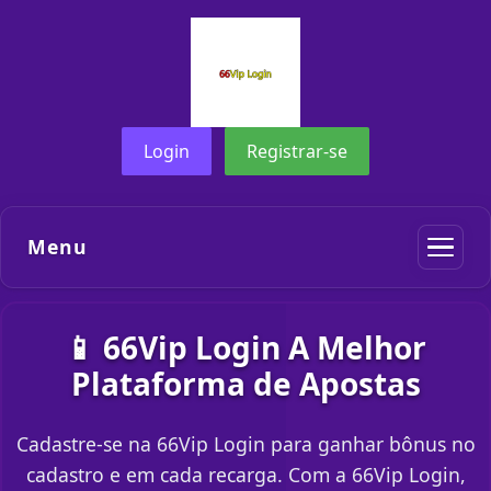
Login
Registrar-se
Menu
📱 66Vip Login A Melhor
Plataforma de Apostas
Cadastre-se na 66Vip Login para ganhar bônus no
cadastro e em cada recarga. Com a 66Vip Login,