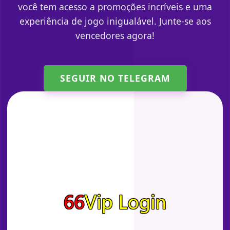
você tem acesso a promoções incríveis e uma
experiência de jogo inigualável. Junte-se aos
vencedores agora!
SEGUIR NO TELEGRAM