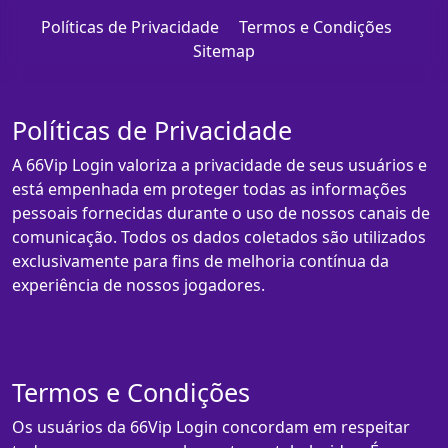
Políticas de Privacidade
Termos e Condições
Sitemap
Políticas de Privacidade
A 66Vip Login valoriza a privacidade de seus usuários e
está empenhada em proteger todas as informações
pessoais fornecidas durante o uso de nossos canais de
comunicação. Todos os dados coletados são utilizados
exclusivamente para fins de melhoria contínua da
experiência de nossos jogadores.
Termos e Condições
Os usuários da 66Vip Login concordam em respeitar