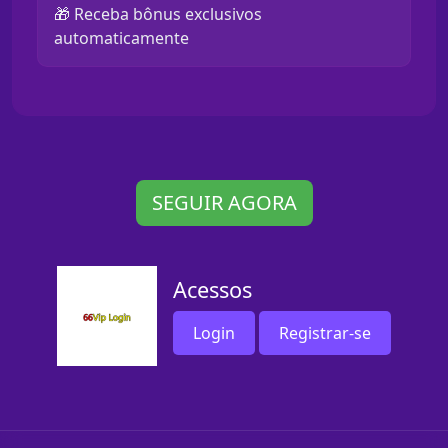
🎁 Receba bônus exclusivos
automaticamente
SEGUIR AGORA
Acessos
Login
Registrar-se