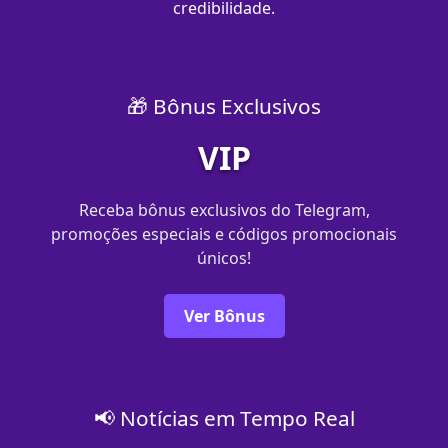
credibilidade.
🎁 Bônus Exclusivos
VIP
Receba bônus exclusivos do Telegram,
promoções especiais e códigos promocionais
únicos!
Ver Bônus
📢 Notícias em Tempo Real