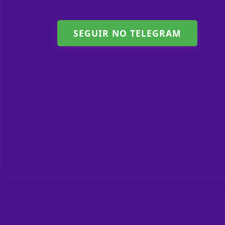
SEGUIR NO TELEGRAM