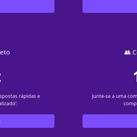
reto
👥 
t
espostas rápidas e
Junte-se a uma com
lizado!
compa
e