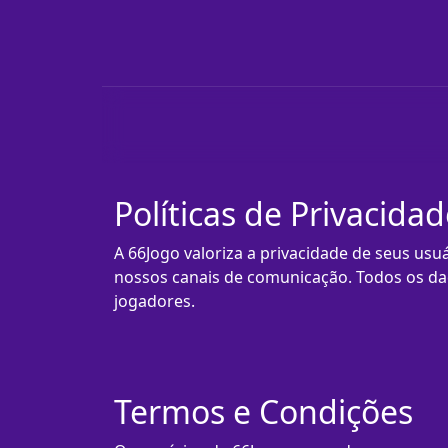
Políticas de Privacida
A 66Jogo valoriza a privacidade de seus us
nossos canais de comunicação. Todos os dad
jogadores.
Termos e Condições