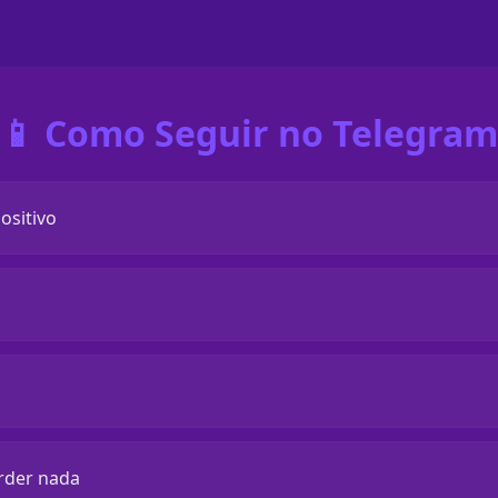
📱 Como Seguir no Telegram
ositivo
erder nada