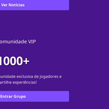
Ver Notícias
Comunidade VIP
1000+
unidade exclusiva de jogadores e
rtilhe experiências!
Entrar Grupo