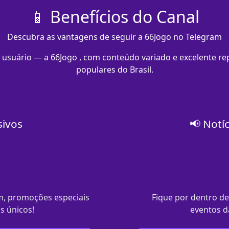
📱 Benefícios do Canal
Descubra as vantagens de seguir a 66Jogo no Telegram
o usuário — a 66Jogo , com conteúdo variado e excelente r
populares do Brasil.
sivos
📢 Notí
m, promoções especiais
Fique por dentro d
s únicos!
eventos d