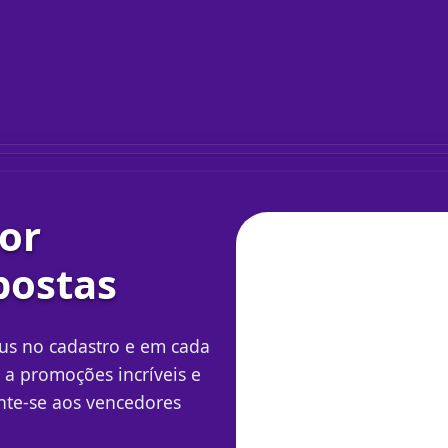
or
postas
us no cadastro e em cada
 a promoções incríveis e
unte-se aos vencedores