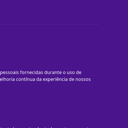
 pessoais fornecidas durante o uso de
elhoria contínua da experiência de nossos