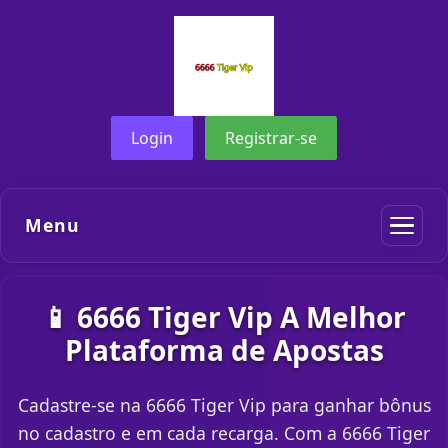
Login
Registrar-se
Menu
📱 6666 Tiger Vip A Melhor
Plataforma de Apostas
Cadastre-se na 6666 Tiger Vip para ganhar bônus
no cadastro e em cada recarga. Com a 6666 Tiger