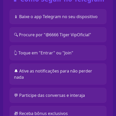
📱 Baixe o app Telegram no seu dispositivo
🔍 Procure por "@6666 Tiger VipOficial"
👆 Toque em "Entrar" ou "Join"
🔔 Ative as notificações para não perder
nada
💬 Participe das conversas e interaja
🎁 Receba bônus exclusivos