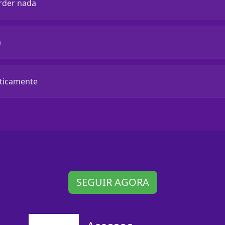
erder nada
a
aticamente
SEGUIR AGORA