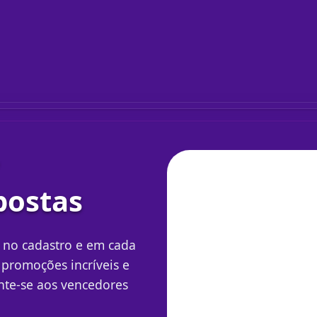
postas
 no cadastro e em cada
 promoções incríveis e
unte-se aos vencedores