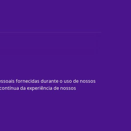
essoais fornecidas durante o uso de nossos
 contínua da experiência de nossos