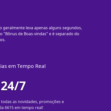
o geralmente leva apenas alguns segundos,
o "Bônus de Boas-vindas" e é separado do
os.
cias em Tempo Real
24/7
e todas as novidades, promoções e
da 6615 em tempo real!