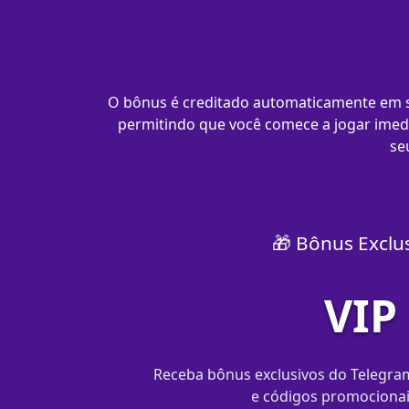
O bônus é creditado automaticamente em s
permitindo que você comece a jogar imed
se
🎁 Bônus Exclu
VIP
Receba bônus exclusivos do Telegra
e códigos promocionai