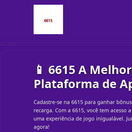
📱 6615 A Melhor
Plataforma de A
Cadastre-se na 6615 para ganhar bônus
recarga. Com a 6615, você tem acesso a
uma experiência de jogo inigualável. J
agora!