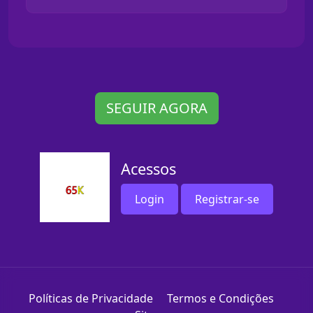
SEGUIR AGORA
Acessos
Login
Registrar-se
Políticas de Privacidade
Termos e Condições