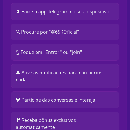
📱 Baixe o app Telegram no seu dispositivo
🔍 Procure por "@65KOficial"
👆 Toque em "Entrar" ou "Join"
🔔 Ative as notificações para não perder
nada
💬 Participe das conversas e interaja
🎁 Receba bônus exclusivos
automaticamente