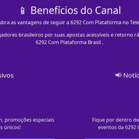
📱 Benefícios do Canal
bra as vantagens de seguir a 6292 Com Plataforma no Te
adores brasileiros por suas apostas acessíveis e retorno r
6292 Com Plataforma Brasil .
sivos
📢 Notí
m, promoções especiais
Fique por dentro d
s únicos!
eventos da 6292 