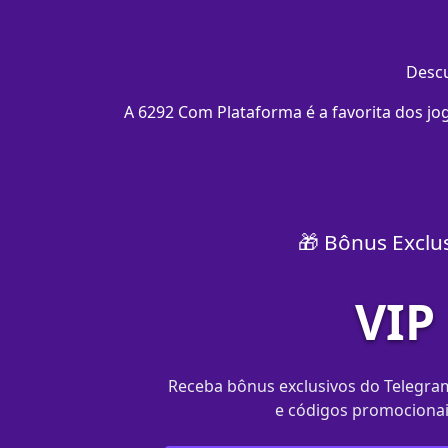
Descu
A 6292 Com Plataforma é a favorita dos jog
🎁 Bônus Exclu
VIP
Receba bônus exclusivos do Telegra
e códigos promocionai