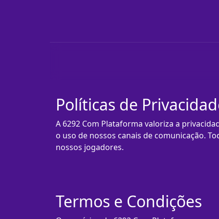
Políticas de Privacida
A 6292 Com Plataforma valoriza a privacid
o uso de nossos canais de comunicação. Tod
nossos jogadores.
Termos e Condições