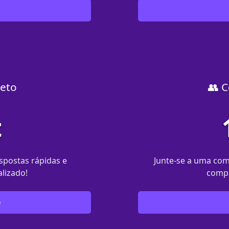
reto
👥 
t
espostas rápidas e
Junte-se a uma com
lizado!
compa
e