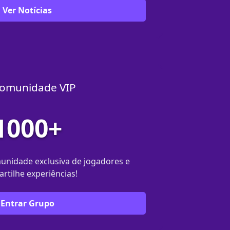
Ver Notícias
Comunidade VIP
1000+
unidade exclusiva de jogadores e
rtilhe experiências!
Entrar Grupo