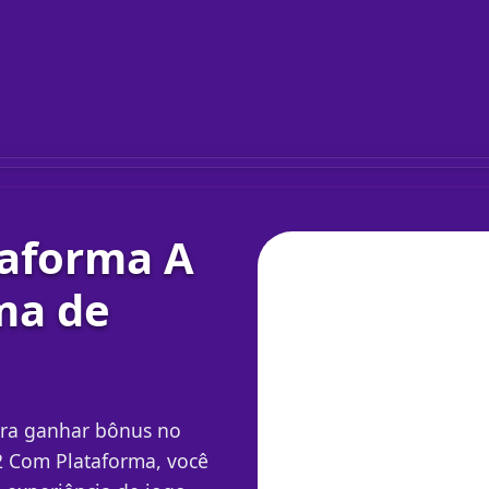
taforma A
ma de
ara ganhar bônus no
2 Com Plataforma, você