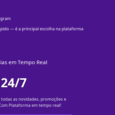
legram
ápido — é a principal escolha na plataforma
cias em Tempo Real
24/7
e todas as novidades, promoções e
Com Plataforma em tempo real!