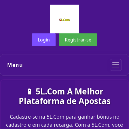
Login
Registrar-se
Menu
📱 5L.Com A Melhor
Plataforma de Apostas
Cadastre-se na 5L.Com para ganhar bônus no
cadastro e em cada recarga. Com a 5L.Com, você