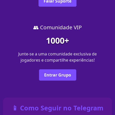
Falar Suporte
👥 Comunidade VIP
1000+
Junte-se a uma comunidade exclusiva de
jogadores e compartilhe experiências!
Entrar Grupo
📱 Como Seguir no Telegram