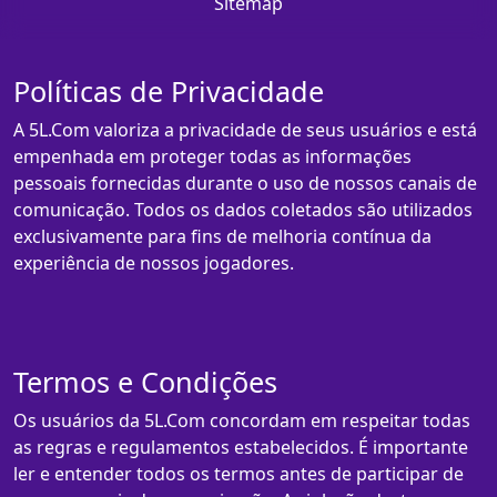
Sitemap
Políticas de Privacidade
A 5L.Com valoriza a privacidade de seus usuários e está
empenhada em proteger todas as informações
pessoais fornecidas durante o uso de nossos canais de
comunicação. Todos os dados coletados são utilizados
exclusivamente para fins de melhoria contínua da
experiência de nossos jogadores.
Termos e Condições
Os usuários da 5L.Com concordam em respeitar todas
as regras e regulamentos estabelecidos. É importante
ler e entender todos os termos antes de participar de