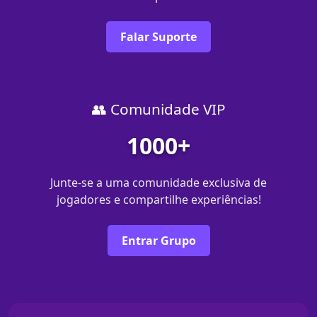
Falar Suporte
👥 Comunidade VIP
1000+
Junte-se a uma comunidade exclusiva de
jogadores e compartilhe experiências!
Entrar Grupo