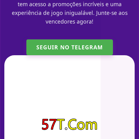
tem acesso a promoções incríveis e uma
experiência de jogo inigualável. Junte-se aos
vencedores agora!
SEGUIR NO TELEGRAM