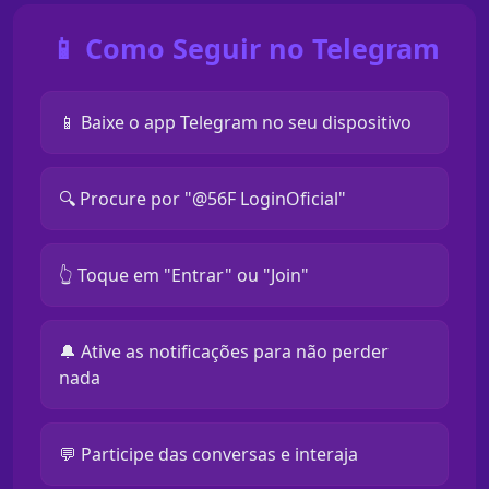
📱 Como Seguir no Telegram
📱 Baixe o app Telegram no seu dispositivo
🔍 Procure por "@56F LoginOficial"
👆 Toque em "Entrar" ou "Join"
🔔 Ative as notificações para não perder
nada
💬 Participe das conversas e interaja