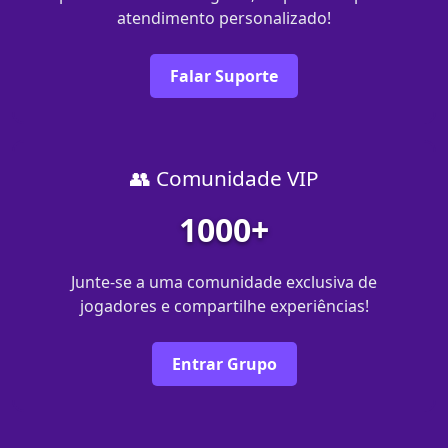
atendimento personalizado!
Falar Suporte
👥 Comunidade VIP
1000+
Junte-se a uma comunidade exclusiva de
jogadores e compartilhe experiências!
Entrar Grupo