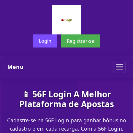
Login
Registrar-se
Menu
📱 56F Login A Melhor
Plataforma de Apostas
Cadastre-se na 56F Login para ganhar bônus no
cadastro e em cada recarga. Com a 56F Login,