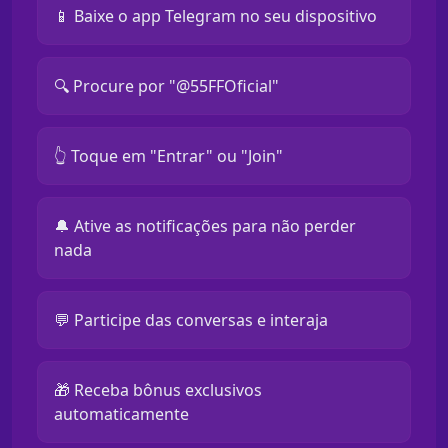
📱 Baixe o app Telegram no seu dispositivo
🔍 Procure por "@55FFOficial"
👆 Toque em "Entrar" ou "Join"
🔔 Ative as notificações para não perder
nada
💬 Participe das conversas e interaja
🎁 Receba bônus exclusivos
automaticamente