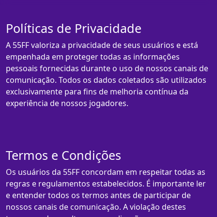
Políticas de Privacidade
A 55FF valoriza a privacidade de seus usuários e está
empenhada em proteger todas as informações
pessoais fornecidas durante o uso de nossos canais de
comunicação. Todos os dados coletados são utilizados
exclusivamente para fins de melhoria contínua da
experiência de nossos jogadores.
Termos e Condições
Os usuários da 55FF concordam em respeitar todas as
regras e regulamentos estabelecidos. É importante ler
e entender todos os termos antes de participar de
nossos canais de comunicação. A violação destes