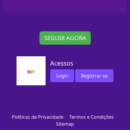
SEGUIR AGORA
Acessos
Login
Registrar-se
Políticas de Privacidade
Termos e Condições
Sitemap