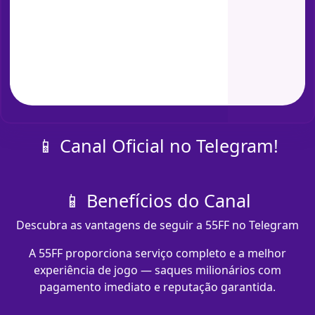
📱 Canal Oficial no Telegram!
📱 Benefícios do Canal
Descubra as vantagens de seguir a 55FF no Telegram
A 55FF proporciona serviço completo e a melhor
experiência de jogo — saques milionários com
pagamento imediato e reputação garantida.