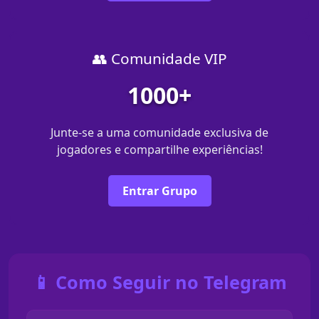
👥 Comunidade VIP
1000+
Junte-se a uma comunidade exclusiva de
jogadores e compartilhe experiências!
Entrar Grupo
📱 Como Seguir no Telegram