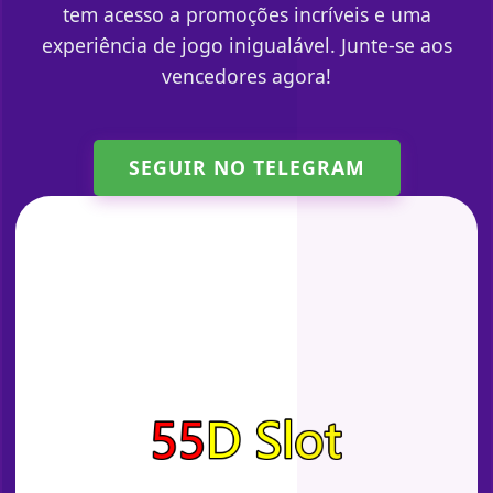
tem acesso a promoções incríveis e uma
experiência de jogo inigualável. Junte-se aos
vencedores agora!
SEGUIR NO TELEGRAM