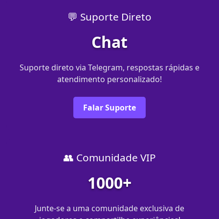
💬 Suporte Direto
Chat
Suporte direto via Telegram, respostas rápidas e
atendimento personalizado!
Falar Suporte
👥 Comunidade VIP
1000+
Junte-se a uma comunidade exclusiva de