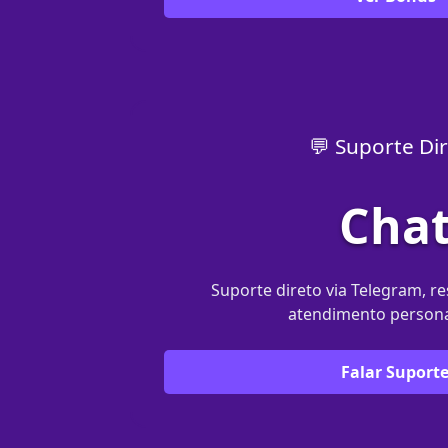
💬 Suporte Di
Cha
Suporte direto via Telegram, r
atendimento persona
Falar Suport