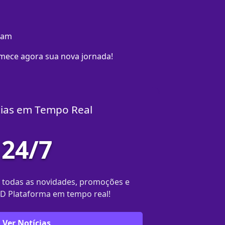
ram
omece agora sua nova jornada!
cias em Tempo Real
24/7
e todas as novidades, promoções e
5D Plataforma em tempo real!
Ver Notícias