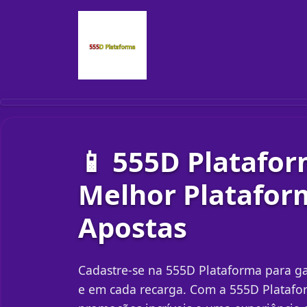
📱 555D Platafo
Melhor Platafor
Apostas
Cadastre-se na 555D Plataforma para g
e em cada recarga. Com a 555D Platafo