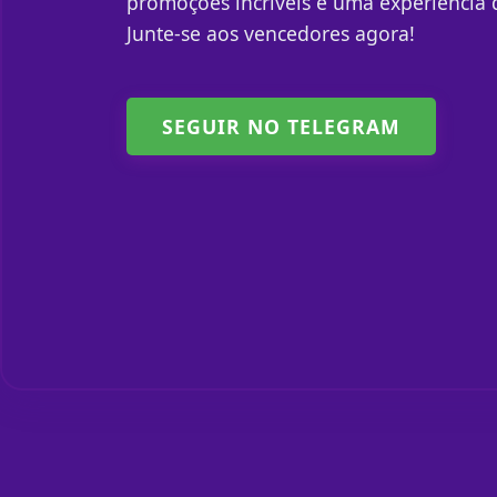
promoções incríveis e uma experiência d
Junte-se aos vencedores agora!
SEGUIR NO TELEGRAM