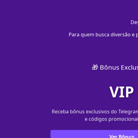
De
Para quem busca diversão e p
🎁 Bônus Exclu
VIP
Receba bônus exclusivos do Telegra
e códigos promocionai
Ver Bônus