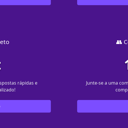
reto
👥 
t
espostas rápidas e
Junte-se a uma com
lizado!
compa
e