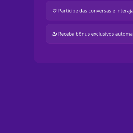
💬 Participe das conversas e interaj
🎁 Receba bônus exclusivos autom