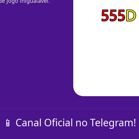
e jogo inigualável.
📱 Canal Oficial no Telegram!