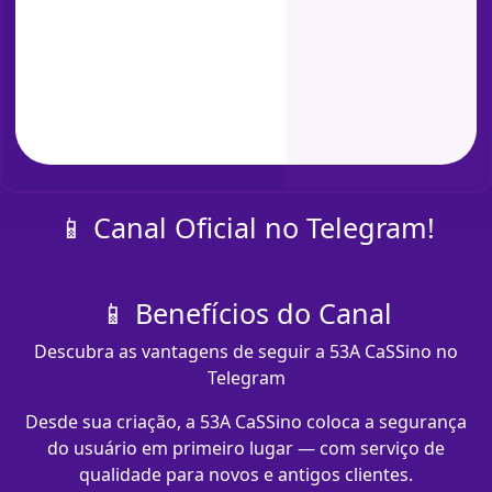
📱 Canal Oficial no Telegram!
📱 Benefícios do Canal
Descubra as vantagens de seguir a 53A CaSSino no
Telegram
Desde sua criação, a 53A CaSSino coloca a segurança
do usuário em primeiro lugar — com serviço de
qualidade para novos e antigos clientes.