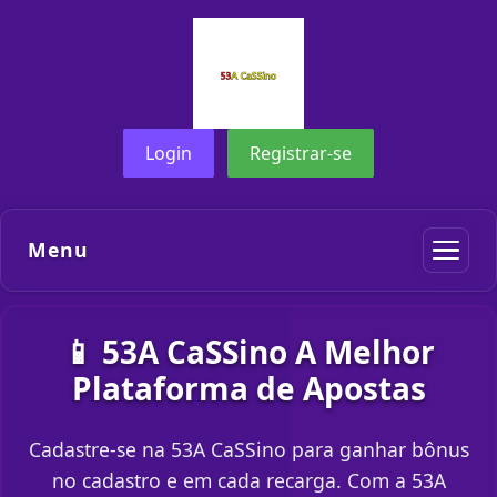
Login
Registrar-se
Menu
📱 53A CaSSino A Melhor
Plataforma de Apostas
Cadastre-se na 53A CaSSino para ganhar bônus
no cadastro e em cada recarga. Com a 53A