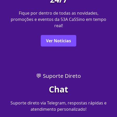
Fique por dentro de todas as novidades,
promoções e eventos da 53A CaSSino em tempo
real!
Ver Notícias
💬 Suporte Direto
Chat
Suporte direto via Telegram, respostas rápidas e
atendimento personalizado!