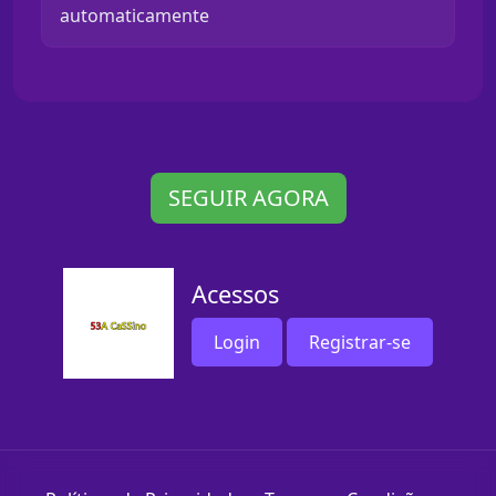
automaticamente
SEGUIR AGORA
Acessos
Login
Registrar-se