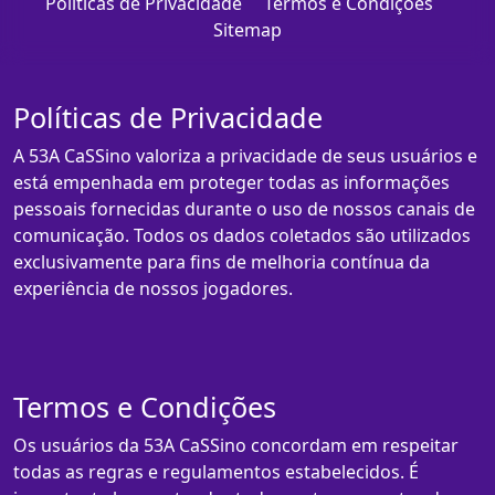
Políticas de Privacidade
Termos e Condições
Sitemap
Políticas de Privacidade
A 53A CaSSino valoriza a privacidade de seus usuários e
está empenhada em proteger todas as informações
pessoais fornecidas durante o uso de nossos canais de
comunicação. Todos os dados coletados são utilizados
exclusivamente para fins de melhoria contínua da
experiência de nossos jogadores.
Termos e Condições
Os usuários da 53A CaSSino concordam em respeitar
todas as regras e regulamentos estabelecidos. É