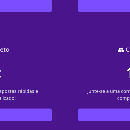
reto
👥 
t
espostas rápidas e
Junte-se a uma com
lizado!
compa
e