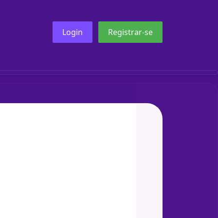
Login
Registrar-se