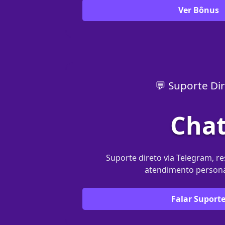
Ver Bônus
💬 Suporte Di
Cha
Suporte direto via Telegram, r
atendimento persona
Falar Suport