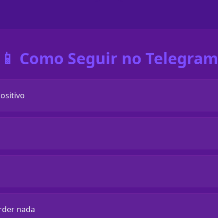
📱 Como Seguir no Telegram
ositivo
erder nada