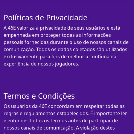
Políticas de Privacidade
A 46E valoriza a privacidade de seus usuários e está
empenhada em proteger todas as informações
pessoais fornecidas durante o uso de nossos canais de
comunicação. Todos os dados coletados são utilizados
exclusivamente para fins de melhoria contínua da
experiência de nossos jogadores.
Termos e Condições
Os usuários da 46E concordam em respeitar todas as
regras e regulamentos estabelecidos. É importante ler
e entender todos os termos antes de participar de
nossos canais de comunicação. A violação destes