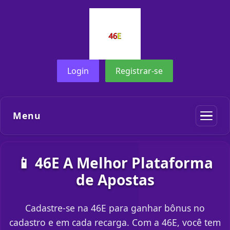
Login
Registrar-se
Menu
📱 46E A Melhor Plataforma
de Apostas
Cadastre-se na 46E para ganhar bônus no
cadastro e em cada recarga. Com a 46E, você tem