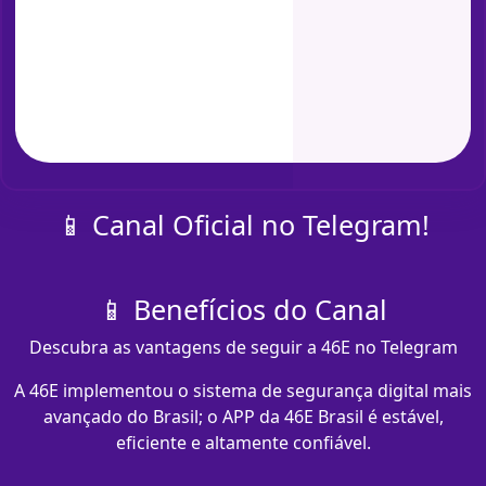
📱 Canal Oficial no Telegram!
📱 Benefícios do Canal
Descubra as vantagens de seguir a 46E no Telegram
A 46E implementou o sistema de segurança digital mais
avançado do Brasil; o APP da 46E Brasil é estável,
eficiente e altamente confiável.