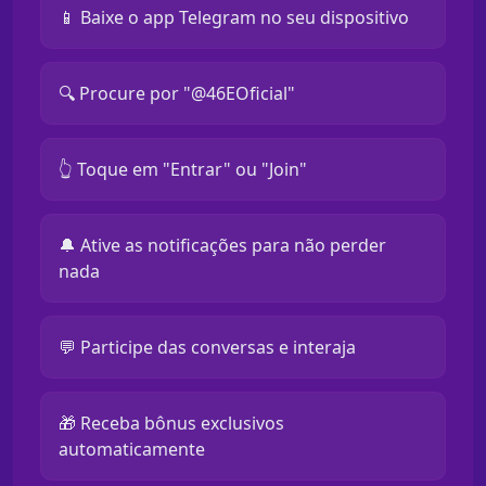
📱 Baixe o app Telegram no seu dispositivo
🔍 Procure por "@46EOficial"
👆 Toque em "Entrar" ou "Join"
🔔 Ative as notificações para não perder
nada
💬 Participe das conversas e interaja
🎁 Receba bônus exclusivos
automaticamente