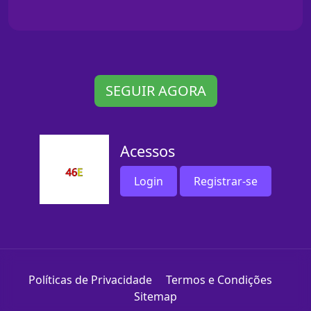
SEGUIR AGORA
Acessos
Login
Registrar-se
Políticas de Privacidade
Termos e Condições
Sitemap