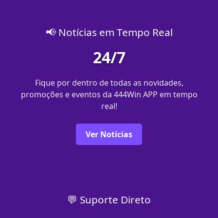
📢 Notícias em Tempo Real
24/7
Fique por dentro de todas as novidades,
promoções e eventos da 444Win APP em tempo
real!
Ver Notícias
💬 Suporte Direto