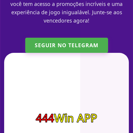
você tem acesso a promoções incríveis e uma
experiência de jogo inigualável. Junte-se aos
vencedores agora!
SEGUIR NO TELEGRAM