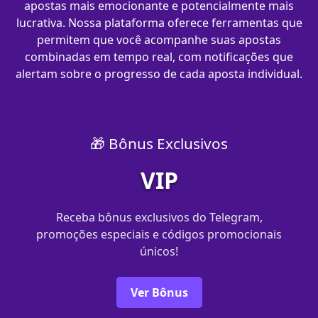
apostas mais emocionante e potencialmente mais
lucrativa. Nossa plataforma oferece ferramentas que
permitem que você acompanhe suas apostas
combinadas em tempo real, com notificações que
alertam sobre o progresso de cada aposta individual.
🎁 Bônus Exclusivos
VIP
Receba bônus exclusivos do Telegram,
promoções especiais e códigos promocionais
únicos!
Ver Bônus