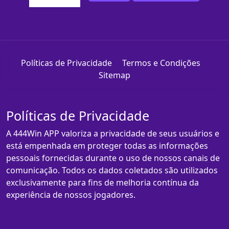
Políticas de Privacidade
Termos e Condições
Sitemap
Políticas de Privacidade
A 444Win APP valoriza a privacidade de seus usuários e
está empenhada em proteger todas as informações
pessoais fornecidas durante o uso de nossos canais de
comunicação. Todos os dados coletados são utilizados
exclusivamente para fins de melhoria contínua da
experiência de nossos jogadores.