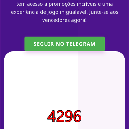
tem acesso a promoções incríveis e uma
experiência de jogo inigualável. Junte-se aos
vencedores agora!
SEGUIR NO TELEGRAM