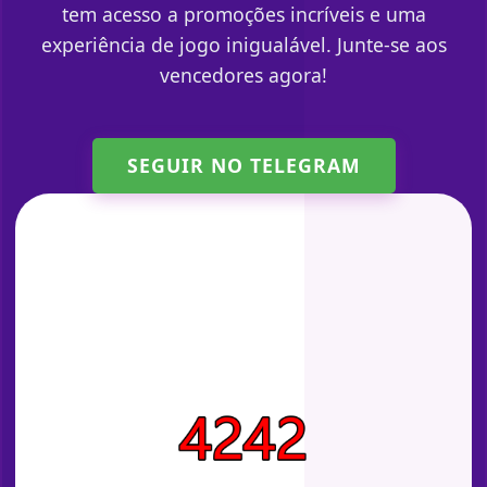
tem acesso a promoções incríveis e uma
experiência de jogo inigualável. Junte-se aos
vencedores agora!
SEGUIR NO TELEGRAM