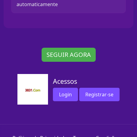
automaticamente
SEGUIR AGORA
Acessos
Login
Registrar-se