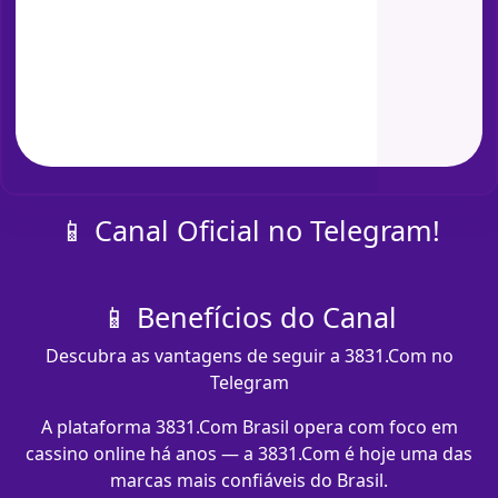
📱 Canal Oficial no Telegram!
📱 Benefícios do Canal
Descubra as vantagens de seguir a 3831.Com no
Telegram
A plataforma 3831.Com Brasil opera com foco em
cassino online há anos — a 3831.Com é hoje uma das
marcas mais confiáveis do Brasil.