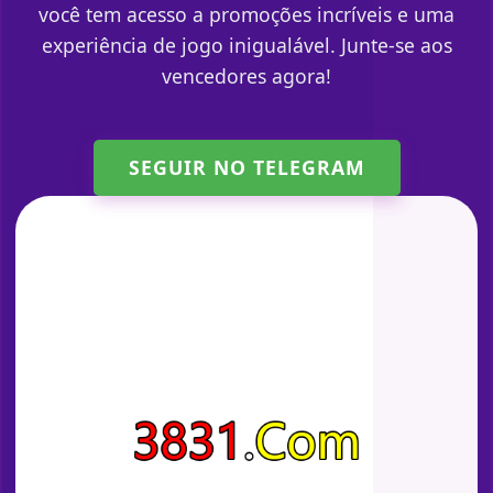
você tem acesso a promoções incríveis e uma
experiência de jogo inigualável. Junte-se aos
vencedores agora!
SEGUIR NO TELEGRAM