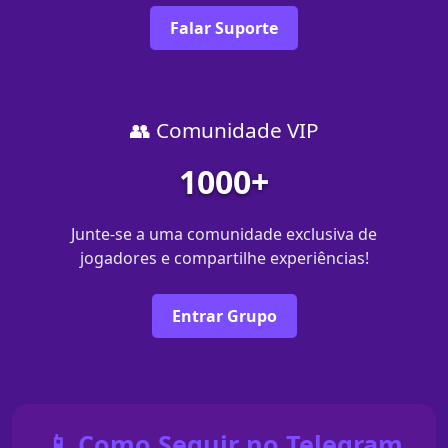
Falar Suporte
👥 Comunidade VIP
1000+
Junte-se a uma comunidade exclusiva de
jogadores e compartilhe experiências!
Entrar Grupo
📱 Como Seguir no Telegram