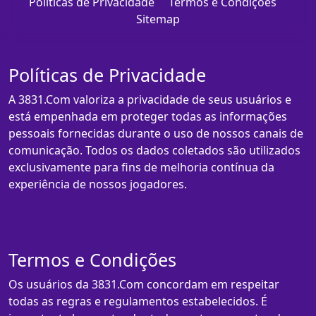
Políticas de Privacidade
Termos e Condições
Sitemap
Políticas de Privacidade
A 3831.Com valoriza a privacidade de seus usuários e
está empenhada em proteger todas as informações
pessoais fornecidas durante o uso de nossos canais de
comunicação. Todos os dados coletados são utilizados
exclusivamente para fins de melhoria contínua da
experiência de nossos jogadores.
Termos e Condições
Os usuários da 3831.Com concordam em respeitar
todas as regras e regulamentos estabelecidos. É