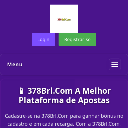
Login
Registrar-se
Menu
📱 378Brl.Com A Melhor
Plataforma de Apostas
Cadastre-se na 378Brl.Com para ganhar bônus no
cadastro e em cada recarga. Com a 378Brl.Com,