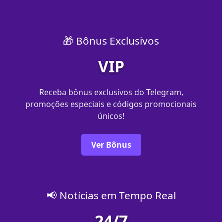
🎁 Bônus Exclusivos
VIP
Receba bônus exclusivos do Telegram,
promoções especiais e códigos promocionais
únicos!
Ver Bônus
📢 Notícias em Tempo Real
24/7