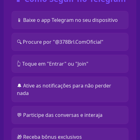
📱 Baixe o app Telegram no seu dispositivo
🔍 Procure por "@378Brl.ComOficial"
👆 Toque em "Entrar" ou "Join"
🔔 Ative as notificações para não perder
nada
💬 Participe das conversas e interaja
🎁 Receba bônus exclusivos