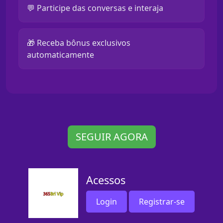
💬 Participe das conversas e interaja
🎁 Receba bônus exclusivos
automaticamente
SEGUIR AGORA
Acessos
Login
Registrar-se