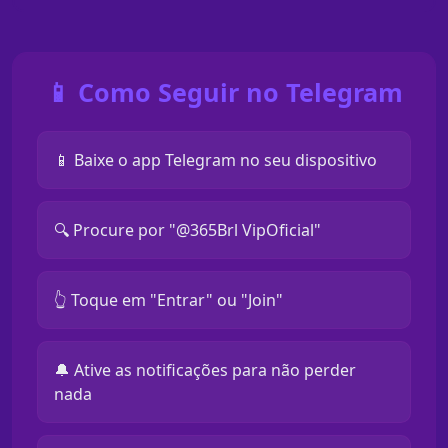
📱 Como Seguir no Telegram
📱 Baixe o app Telegram no seu dispositivo
🔍 Procure por "@365Brl VipOficial"
👆 Toque em "Entrar" ou "Join"
🔔 Ative as notificações para não perder
nada