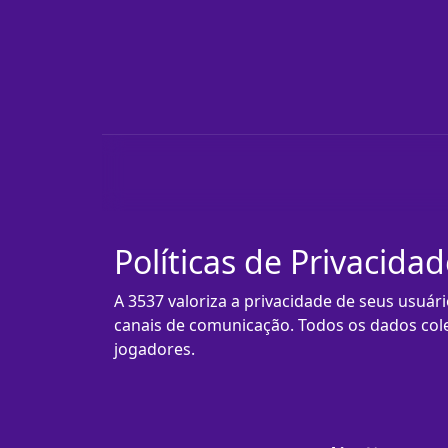
Políticas de Privacida
A 3537 valoriza a privacidade de seus usuá
canais de comunicação. Todos os dados cole
jogadores.