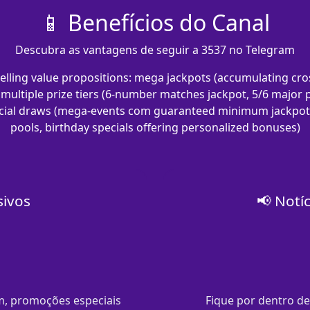
📱 Benefícios do Canal
Descubra as vantagens de seguir a 3537 no Telegram
lling value propositions: mega jackpots (accumulating cro
ultiple prize tiers (6-number matches jackpot, 5/6 major p
pecial draws (mega-events com guaranteed minimum jackpo
pools, birthday specials offering personalized bonuses)
sivos
📢 Notí
m, promoções especiais
Fique por dentro d