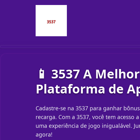
📱 3537 A Melhor
Plataforma de A
Cadastre-se na 3537 para ganhar bônus
recarga. Com a 3537, você tem acesso a
uma experiência de jogo inigualável. J
agora!