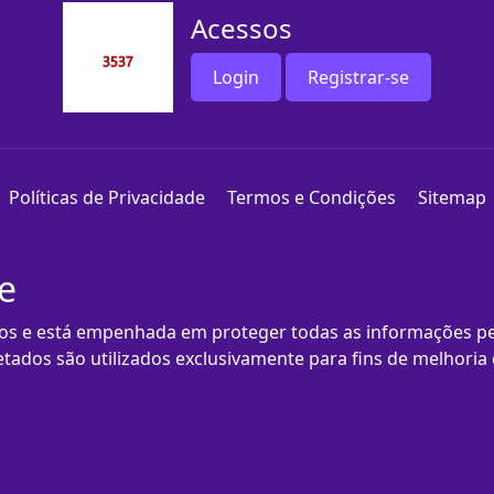
Acessos
Login
Registrar-se
Políticas de Privacidade
Termos e Condições
Sitemap
de
rios e está empenhada em proteger todas as informações p
tados são utilizados exclusivamente para fins de melhoria