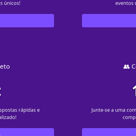
s únicos!
eventos 
reto
👥 
t
espostas rápidas e
Junte-se a uma com
lizado!
compa
e