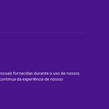
essoais fornecidas durante o uso de nossos
 contínua da experiência de nossos