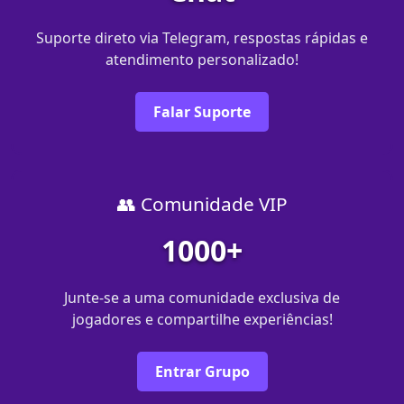
Suporte direto via Telegram, respostas rápidas e
atendimento personalizado!
Falar Suporte
👥 Comunidade VIP
1000+
Junte-se a uma comunidade exclusiva de
jogadores e compartilhe experiências!
Entrar Grupo