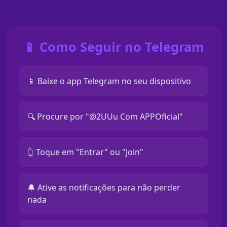
📱 Como Seguir no Telegram
📱 Baixe o app Telegram no seu dispositivo
🔍 Procure por "@2UUu Com APPOficial"
👆 Toque em "Entrar" ou "Join"
🔔 Ative as notificações para não perder
nada