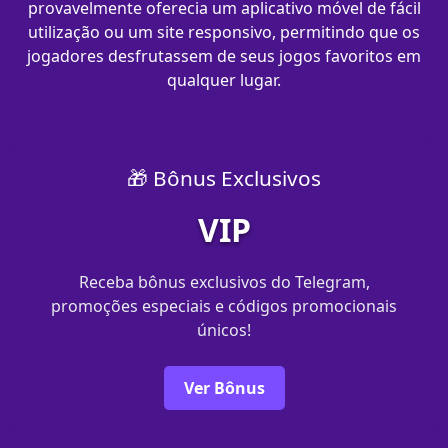
provavelmente oferecia um aplicativo móvel de fácil
utilização ou um site responsivo, permitindo que os
jogadores desfrutassem de seus jogos favoritos em
qualquer lugar.
🎁 Bônus Exclusivos
VIP
Receba bônus exclusivos do Telegram,
promoções especiais e códigos promocionais
únicos!
Ver Bônus